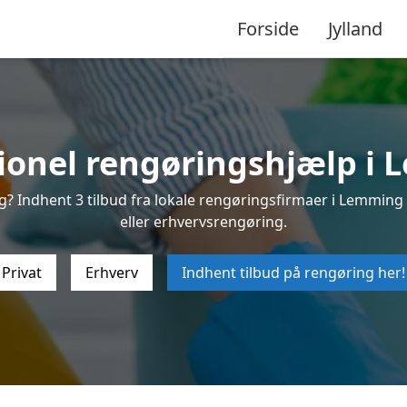
Forside
Jylland
sionel rengøringshjælp i 
 Indhent 3 tilbud fra lokale rengøringsfirmaer i Lemming h
eller erhvervsrengøring.
Privat
Erhverv
Indhent tilbud på rengøring her!