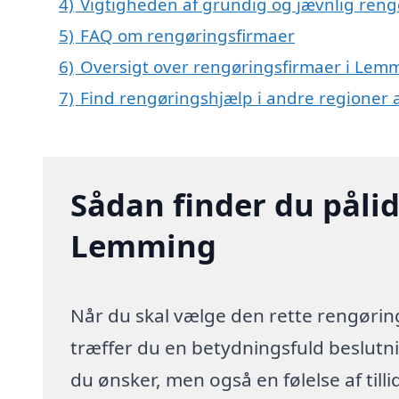
4)
Vigtigheden af grundig og jævnlig reng
5)
FAQ om rengøringsfirmaer
6)
Oversigt over rengøringsfirmaer i Lem
7)
Find rengøringshjælp i andre regioner
Sådan finder du pålid
Lemming
Når du skal vælge den rette rengøring
træffer du en betydningsfuld beslutnin
du ønsker, men også en følelse af till