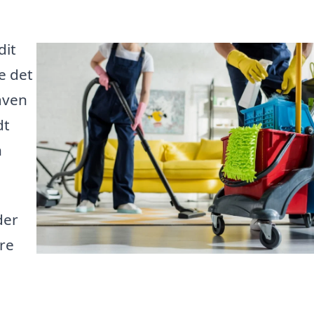
dit
e det
aven
dt
n
der
are