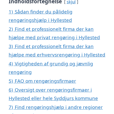
Indholdsfortegnelse
skjul
1)
Sådan finder du pålidelig
rengøringshjælp i Hyllested
2)
Find et professionelt firma der kan
hjælpe med privat rengøring i Hyllested
3)
Find et professionelt firma der kan
hjælpe med erhvervsrengøring i Hyllested
4)
Vigtigheden af grundig og jævnlig
rengøring
5)
FAQ om rengøringsfirmaer
6)
Oversigt over rengøringsfirmaer i
Hyllested eller hele Syddjurs kommune
7)
Find rengøringshjælp i andre regioner