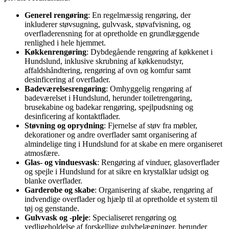
Generel rengøring
: En regelmæssig rengøring, der
inkluderer støvsugning, gulvvask, støvafvisning, og
overfladerensning for at opretholde en grundlæggende
renlighed i hele hjemmet.
Køkkenrengøring
: Dybdegående rengøring af køkkenet i
Hundslund, inklusive skrubning af køkkenudstyr,
affaldshåndtering, rengøring af ovn og komfur samt
desinficering af overflader.
Badeværelsesrengøring
: Omhyggelig rengøring af
badeværelset i Hundslund, herunder toiletrengøring,
brusekabine og badekar rengøring, spejlpudsning og
desinficering af kontaktflader.
Støvning og oprydning
: Fjernelse af støv fra møbler,
dekorationer og andre overflader samt organisering af
almindelige ting i Hundslund for at skabe en mere organiseret
atmosfære.
Glas- og vinduesvask
: Rengøring af vinduer, glasoverflader
og spejle i Hundslund for at sikre en krystalklar udsigt og
blanke overflader.
Garderobe og skabe
: Organisering af skabe, rengøring af
indvendige overflader og hjælp til at opretholde et system til
tøj og genstande.
Gulvvask og -pleje
: Specialiseret rengøring og
vedligeholdelse af forskellige gulvbelægninger, herunder