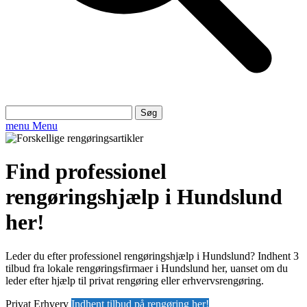
Søg
efter:
menu
Menu
Find professionel
rengøringshjælp i Hundslund
her!
Leder du efter professionel rengøringshjælp i Hundslund? Indhent 3
tilbud fra lokale rengøringsfirmaer i Hundslund her, uanset om du
leder efter hjælp til privat rengøring eller erhvervsrengøring.
Privat
Erhverv
Indhent tilbud på rengøring her!