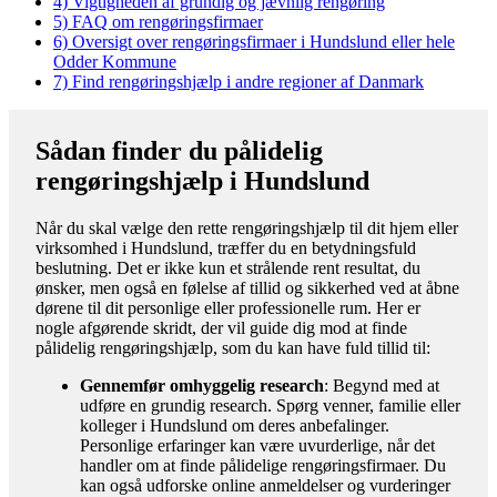
4)
Vigtigheden af grundig og jævnlig rengøring
5)
FAQ om rengøringsfirmaer
6)
Oversigt over rengøringsfirmaer i Hundslund eller hele
Odder Kommune
7)
Find rengøringshjælp i andre regioner af Danmark
Sådan finder du pålidelig
rengøringshjælp i Hundslund
Når du skal vælge den rette rengøringshjælp til dit hjem eller
virksomhed i Hundslund, træffer du en betydningsfuld
beslutning. Det er ikke kun et strålende rent resultat, du
ønsker, men også en følelse af tillid og sikkerhed ved at åbne
dørene til dit personlige eller professionelle rum. Her er
nogle afgørende skridt, der vil guide dig mod at finde
pålidelig rengøringshjælp, som du kan have fuld tillid til:
Gennemfør omhyggelig research
: Begynd med at
udføre en grundig research. Spørg venner, familie eller
kolleger i Hundslund om deres anbefalinger.
Personlige erfaringer kan være uvurderlige, når det
handler om at finde pålidelige rengøringsfirmaer. Du
kan også udforske online anmeldelser og vurderinger