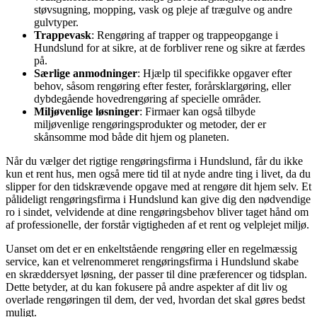
støvsugning, mopping, vask og pleje af trægulve og andre
gulvtyper.
Trappevask
: Rengøring af trapper og trappeopgange i
Hundslund for at sikre, at de forbliver rene og sikre at færdes
på.
Særlige anmodninger
: Hjælp til specifikke opgaver efter
behov, såsom rengøring efter fester, forårsklargøring, eller
dybdegående hovedrengøring af specielle områder.
Miljøvenlige løsninger
: Firmaer kan også tilbyde
miljøvenlige rengøringsprodukter og metoder, der er
skånsomme mod både dit hjem og planeten.
Når du vælger det rigtige rengøringsfirma i Hundslund, får du ikke
kun et rent hus, men også mere tid til at nyde andre ting i livet, da du
slipper for den tidskrævende opgave med at rengøre dit hjem selv. Et
pålideligt rengøringsfirma i Hundslund kan give dig den nødvendige
ro i sindet, velvidende at dine rengøringsbehov bliver taget hånd om
af professionelle, der forstår vigtigheden af et rent og velplejet miljø.
Uanset om det er en enkeltstående rengøring eller en regelmæssig
service, kan et velrenommeret rengøringsfirma i Hundslund skabe
en skræddersyet løsning, der passer til dine præferencer og tidsplan.
Dette betyder, at du kan fokusere på andre aspekter af dit liv og
overlade rengøringen til dem, der ved, hvordan det skal gøres bedst
muligt.