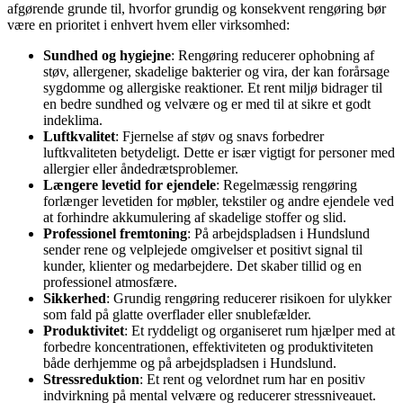
afgørende grunde til, hvorfor grundig og konsekvent rengøring bør
være en prioritet i enhvert hvem eller virksomhed:
Sundhed og hygiejne
: Rengøring reducerer ophobning af
støv, allergener, skadelige bakterier og vira, der kan forårsage
sygdomme og allergiske reaktioner. Et rent miljø bidrager til
en bedre sundhed og velvære og er med til at sikre et godt
indeklima.
Luftkvalitet
: Fjernelse af støv og snavs forbedrer
luftkvaliteten betydeligt. Dette er især vigtigt for personer med
allergier eller åndedrætsproblemer.
Længere levetid for ejendele
: Regelmæssig rengøring
forlænger levetiden for møbler, tekstiler og andre ejendele ved
at forhindre akkumulering af skadelige stoffer og slid.
Professionel fremtoning
: På arbejdspladsen i Hundslund
sender rene og velplejede omgivelser et positivt signal til
kunder, klienter og medarbejdere. Det skaber tillid og en
professionel atmosfære.
Sikkerhed
: Grundig rengøring reducerer risikoen for ulykker
som fald på glatte overflader eller snublefælder.
Produktivitet
: Et ryddeligt og organiseret rum hjælper med at
forbedre koncentrationen, effektiviteten og produktiviteten
både derhjemme og på arbejdspladsen i Hundslund.
Stressreduktion
: Et rent og velordnet rum har en positiv
indvirkning på mental velvære og reducerer stressniveauet.