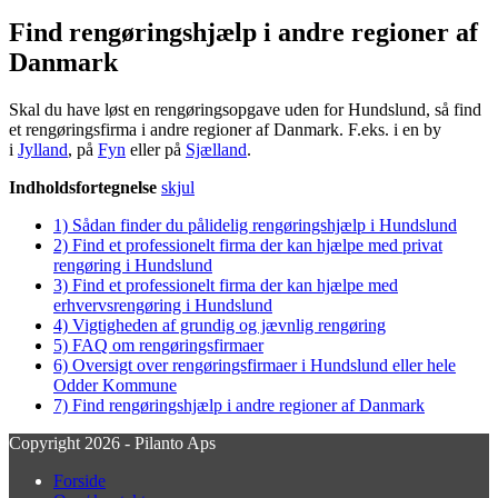
Find rengøringshjælp i andre regioner af
Danmark
Skal du have løst en rengøringsopgave uden for Hundslund, så find
et rengøringsfirma i andre regioner af Danmark. F.eks. i en by
i
Jylland
, på
Fyn
eller på
Sjælland
.
Indholdsfortegnelse
skjul
1)
Sådan finder du pålidelig rengøringshjælp i Hundslund
2)
Find et professionelt firma der kan hjælpe med privat
rengøring i Hundslund
3)
Find et professionelt firma der kan hjælpe med
erhvervsrengøring i Hundslund
4)
Vigtigheden af grundig og jævnlig rengøring
5)
FAQ om rengøringsfirmaer
6)
Oversigt over rengøringsfirmaer i Hundslund eller hele
Odder Kommune
7)
Find rengøringshjælp i andre regioner af Danmark
Copyright 2026 - Pilanto Aps
Forside