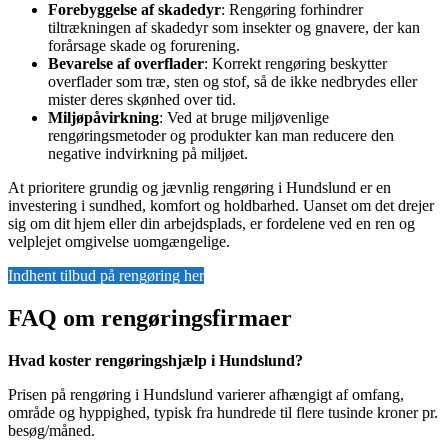
Forebyggelse af skadedyr
: Rengøring forhindrer
tiltrækningen af skadedyr som insekter og gnavere, der kan
forårsage skade og forurening.
Bevarelse af overflader
: Korrekt rengøring beskytter
overflader som træ, sten og stof, så de ikke nedbrydes eller
mister deres skønhed over tid.
Miljøpåvirkning
: Ved at bruge miljøvenlige
rengøringsmetoder og produkter kan man reducere den
negative indvirkning på miljøet.
At prioritere grundig og jævnlig rengøring i Hundslund er en
investering i sundhed, komfort og holdbarhed. Uanset om det drejer
sig om dit hjem eller din arbejdsplads, er fordelene ved en ren og
velplejet omgivelse uomgængelige.
Indhent tilbud på rengøring her
FAQ om rengøringsfirmaer
Hvad koster rengøringshjælp i Hundslund?
Prisen på rengøring i Hundslund varierer afhængigt af omfang,
område og hyppighed, typisk fra hundrede til flere tusinde kroner pr.
besøg/måned.