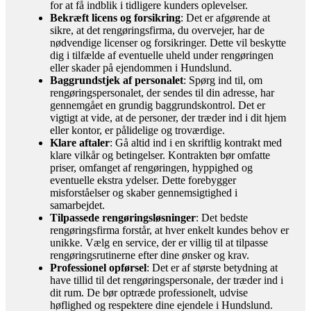
for at få indblik i tidligere kunders oplevelser.
Bekræft licens og forsikring
: Det er afgørende at
sikre, at det rengøringsfirma, du overvejer, har de
nødvendige licenser og forsikringer. Dette vil beskytte
dig i tilfælde af eventuelle uheld under rengøringen
eller skader på ejendommen i Hundslund.
Baggrundstjek af personalet
: Spørg ind til, om
rengøringspersonalet, der sendes til din adresse, har
gennemgået en grundig baggrundskontrol. Det er
vigtigt at vide, at de personer, der træder ind i dit hjem
eller kontor, er pålidelige og troværdige.
Klare aftaler
: Gå altid ind i en skriftlig kontrakt med
klare vilkår og betingelser. Kontrakten bør omfatte
priser, omfanget af rengøringen, hyppighed og
eventuelle ekstra ydelser. Dette forebygger
misforståelser og skaber gennemsigtighed i
samarbejdet.
Tilpassede rengøringsløsninger
: Det bedste
rengøringsfirma forstår, at hver enkelt kundes behov er
unikke. Vælg en service, der er villig til at tilpasse
rengøringsrutinerne efter dine ønsker og krav.
Professionel opførsel
: Det er af største betydning at
have tillid til det rengøringspersonale, der træder ind i
dit rum. De bør optræde professionelt, udvise
høflighed og respektere dine ejendele i Hundslund.