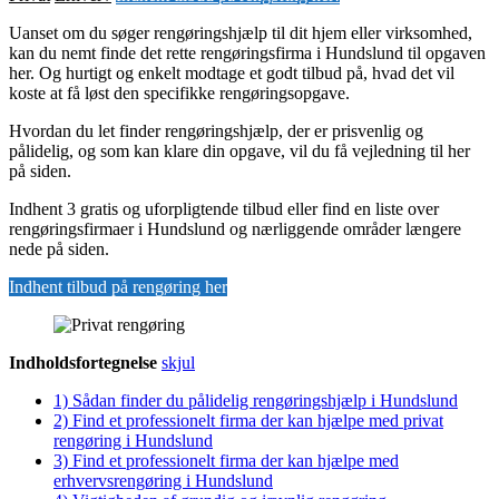
Uanset om du søger rengøringshjælp til dit hjem eller virksomhed,
kan du nemt finde det rette rengøringsfirma i Hundslund til opgaven
her. Og hurtigt og enkelt modtage et godt tilbud på, hvad det vil
koste at få løst den specifikke rengøringsopgave.
Hvordan du let finder rengøringshjælp, der er prisvenlig og
pålidelig, og som kan klare din opgave, vil du få vejledning til her
på siden.
Indhent 3 gratis og uforpligtende tilbud eller find en liste over
rengøringsfirmaer i Hundslund og nærliggende områder længere
nede på siden.
Indhent tilbud på rengøring her
Indholdsfortegnelse
skjul
1)
Sådan finder du pålidelig rengøringshjælp i Hundslund
2)
Find et professionelt firma der kan hjælpe med privat
rengøring i Hundslund
3)
Find et professionelt firma der kan hjælpe med
erhvervsrengøring i Hundslund