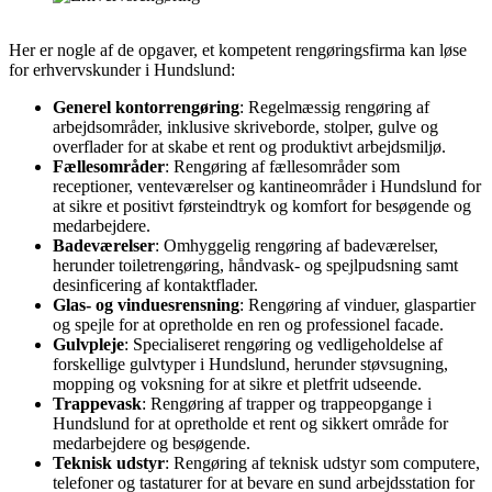
Her er nogle af de opgaver, et kompetent rengøringsfirma kan løse
for erhvervskunder i Hundslund:
Generel kontorrengøring
: Regelmæssig rengøring af
arbejdsområder, inklusive skriveborde, stolper, gulve og
overflader for at skabe et rent og produktivt arbejdsmiljø.
Fællesområder
: Rengøring af fællesområder som
receptioner, venteværelser og kantineområder i Hundslund for
at sikre et positivt førsteindtryk og komfort for besøgende og
medarbejdere.
Badeværelser
: Omhyggelig rengøring af badeværelser,
herunder toiletrengøring, håndvask- og spejlpudsning samt
desinficering af kontaktflader.
Glas- og vinduesrensning
: Rengøring af vinduer, glaspartier
og spejle for at opretholde en ren og professionel facade.
Gulvpleje
: Specialiseret rengøring og vedligeholdelse af
forskellige gulvtyper i Hundslund, herunder støvsugning,
mopping og voksning for at sikre et pletfrit udseende.
Trappevask
: Rengøring af trapper og trappeopgange i
Hundslund for at opretholde et rent og sikkert område for
medarbejdere og besøgende.
Teknisk udstyr
: Rengøring af teknisk udstyr som computere,
telefoner og tastaturer for at bevare en sund arbejdsstation for