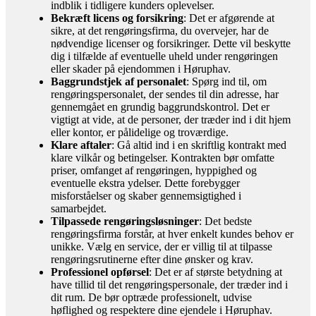
indblik i tidligere kunders oplevelser.
Bekræft licens og forsikring
: Det er afgørende at
sikre, at det rengøringsfirma, du overvejer, har de
nødvendige licenser og forsikringer. Dette vil beskytte
dig i tilfælde af eventuelle uheld under rengøringen
eller skader på ejendommen i Høruphav.
Baggrundstjek af personalet
: Spørg ind til, om
rengøringspersonalet, der sendes til din adresse, har
gennemgået en grundig baggrundskontrol. Det er
vigtigt at vide, at de personer, der træder ind i dit hjem
eller kontor, er pålidelige og troværdige.
Klare aftaler
: Gå altid ind i en skriftlig kontrakt med
klare vilkår og betingelser. Kontrakten bør omfatte
priser, omfanget af rengøringen, hyppighed og
eventuelle ekstra ydelser. Dette forebygger
misforståelser og skaber gennemsigtighed i
samarbejdet.
Tilpassede rengøringsløsninger
: Det bedste
rengøringsfirma forstår, at hver enkelt kundes behov er
unikke. Vælg en service, der er villig til at tilpasse
rengøringsrutinerne efter dine ønsker og krav.
Professionel opførsel
: Det er af største betydning at
have tillid til det rengøringspersonale, der træder ind i
dit rum. De bør optræde professionelt, udvise
høflighed og respektere dine ejendele i Høruphav.