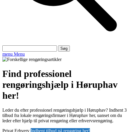
Søg
efter:
menu
Menu
Find professionel
rengøringshjælp i Høruphav
her!
Leder du efter professionel rengøringshjælp i Høruphav? Indhent 3
tilbud fra lokale rengøringsfirmaer i Høruphav her, uanset om du
leder efter hjælp til privat rengøring eller erhvervsrengøring.
Privat
Erhverv
Indhent tilbud på rengøring her!