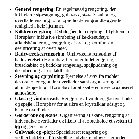
Generel rengøring
: En regelmæssig rengøring, der
inkluderer støvsugning, gulvvask, støvafvisning, og
overfladerensning for at opretholde en grundlæggende
renlighed i hele hjemmet.
Køkkenrengøring
: Dybdegående rengøring af køkkenet i
Høruphav, inklusive skrubning af køkkenudstyr,
affaldshåndtering, rengøring af ovn og komfur samt
desinficering af overflader.
Badeværelsesrengøring
: Omhyggelig rengøring af
badeværelset i Høruphav, herunder toiletrengøring,
brusekabine og badekar rengøring, spejlpudsning og
desinficering af kontaktflader.
Støvning og oprydning
: Fjernelse af støv fra møbler,
dekorationer og andre overflader samt organisering af
almindelige ting i Høruphav for at skabe en mere organiseret
atmosfære.
Glas- og vinduesvask
: Rengøring af vinduer, glasoverflader
og spejle i Høruphav for at sikre en krystalklar udsigt og
blanke overflader.
Garderobe og skabe
: Organisering af skabe, rengøring af
indvendige overflader og hjælp til at opretholde et system til
tøj og genstande.
Gulvvask og -pleje
: Specialiseret rengøring og
vedligeholdelse af forskellige gulvbelægninger, herunder