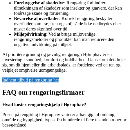
Forebyggelse af skadedyr
: Rengøring forhindrer
tiltrækningen af skadedyr som insekter og gnavere, der kan
forårsage skade og forurening.
Bevarelse af overflader
: Korrekt rengøring beskytter
overflader som træ, sten og stof, så de ikke nedbrydes eller
mister deres skønhed over tid.
Miljøpåvirkning
: Ved at bruge miljøvenlige
rengøringsmetoder og produkter kan man reducere den
negative indvirkning på miljøet.
At prioritere grundig og jævnlig rengøring i Høruphav er en
investering i sundhed, komfort og holdbarhed. Uanset om det drejer
sig om dit hjem eller din arbejdsplads, er fordelene ved en ren og
velplejet omgivelse uomgængelige.
Indhent tilbud på rengøring her
FAQ om rengøringsfirmaer
Hvad koster rengøringshjælp i Høruphav?
Prisen på rengøring i Høruphav varierer afhængigt af omfang,
område og hyppighed, typisk fra hundrede til flere tusinde kroner pr.
besøg/måned.