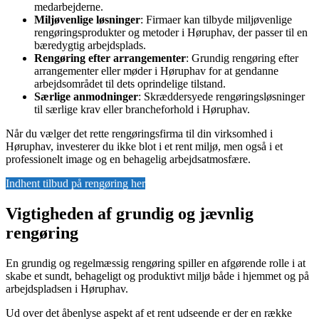
medarbejderne.
Miljøvenlige løsninger
: Firmaer kan tilbyde miljøvenlige
rengøringsprodukter og metoder i Høruphav, der passer til en
bæredygtig arbejdsplads.
Rengøring efter arrangementer
: Grundig rengøring efter
arrangementer eller møder i Høruphav for at gendanne
arbejdsområdet til dets oprindelige tilstand.
Særlige anmodninger
: Skræddersyede rengøringsløsninger
til særlige krav eller brancheforhold i Høruphav.
Når du vælger det rette rengøringsfirma til din virksomhed i
Høruphav, investerer du ikke blot i et rent miljø, men også i et
professionelt image og en behagelig arbejdsatmosfære.
Indhent tilbud på rengøring her
Vigtigheden af grundig og jævnlig
rengøring
En grundig og regelmæssig rengøring spiller en afgørende rolle i at
skabe et sundt, behageligt og produktivt miljø både i hjemmet og på
arbejdspladsen i Høruphav.
Ud over det åbenlyse aspekt af et rent udseende er der en række