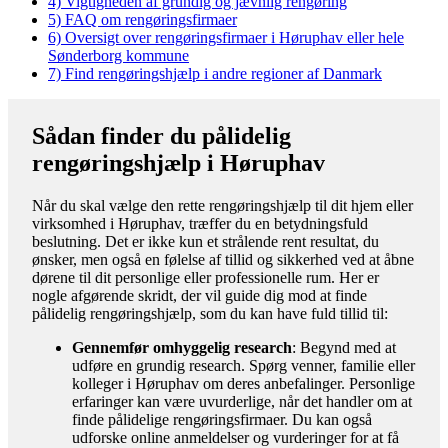
4)
Vigtigheden af grundig og jævnlig rengøring
5)
FAQ om rengøringsfirmaer
6)
Oversigt over rengøringsfirmaer i Høruphav eller hele
Sønderborg kommune
7)
Find rengøringshjælp i andre regioner af Danmark
Sådan finder du pålidelig
rengøringshjælp i Høruphav
Når du skal vælge den rette rengøringshjælp til dit hjem eller
virksomhed i Høruphav, træffer du en betydningsfuld
beslutning. Det er ikke kun et strålende rent resultat, du
ønsker, men også en følelse af tillid og sikkerhed ved at åbne
dørene til dit personlige eller professionelle rum. Her er
nogle afgørende skridt, der vil guide dig mod at finde
pålidelig rengøringshjælp, som du kan have fuld tillid til:
Gennemfør omhyggelig research
: Begynd med at
udføre en grundig research. Spørg venner, familie eller
kolleger i Høruphav om deres anbefalinger. Personlige
erfaringer kan være uvurderlige, når det handler om at
finde pålidelige rengøringsfirmaer. Du kan også
udforske online anmeldelser og vurderinger for at få