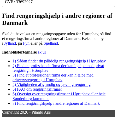
CVR: 33692927
Find rengøringshjælp i andre regioner af
Danmark
Skal du have løst en rengøringsopgave uden for Høruphav, så find
et rengøringsfirma i andre regioner af Danmark. F.eks. i en by
i
Jylland
, på
Fyn
eller på
Sjælland
.
Indholdsfortegnelse
skjul
1)
Sådan finder du pålidelig rengøringshjælp i Høruphav
2)
Find et professionelt firma der kan hjælpe med privat
rengøring i Høruphav
3)
Find et professionelt firma der kan hjælpe med
erhvervsrengøring i Høruphav
4)
Vigtigheden af grundig og jævnlig rengøring
5)
FAQ om rengøringsfirmaer
6)
Oversigt over rengøringsfirmaer i Høruphav eller hele
Sønderborg kommune
7)
Find rengøringshjælp i andre regioner af Danmark
Copyright 2026 - Pilanto Aps