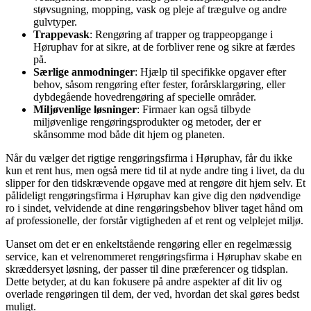
støvsugning, mopping, vask og pleje af trægulve og andre
gulvtyper.
Trappevask
: Rengøring af trapper og trappeopgange i
Høruphav for at sikre, at de forbliver rene og sikre at færdes
på.
Særlige anmodninger
: Hjælp til specifikke opgaver efter
behov, såsom rengøring efter fester, forårsklargøring, eller
dybdegående hovedrengøring af specielle områder.
Miljøvenlige løsninger
: Firmaer kan også tilbyde
miljøvenlige rengøringsprodukter og metoder, der er
skånsomme mod både dit hjem og planeten.
Når du vælger det rigtige rengøringsfirma i Høruphav, får du ikke
kun et rent hus, men også mere tid til at nyde andre ting i livet, da du
slipper for den tidskrævende opgave med at rengøre dit hjem selv. Et
pålideligt rengøringsfirma i Høruphav kan give dig den nødvendige
ro i sindet, velvidende at dine rengøringsbehov bliver taget hånd om
af professionelle, der forstår vigtigheden af et rent og velplejet miljø.
Uanset om det er en enkeltstående rengøring eller en regelmæssig
service, kan et velrenommeret rengøringsfirma i Høruphav skabe en
skræddersyet løsning, der passer til dine præferencer og tidsplan.
Dette betyder, at du kan fokusere på andre aspekter af dit liv og
overlade rengøringen til dem, der ved, hvordan det skal gøres bedst
muligt.