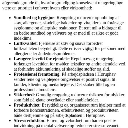
afgørende grunde til, hvorfor grundig og konsekvent rengøring bør
være en prioritet i enhvert hvem eller virksomhed:
Sundhed og hygiejne
: Rengøring reducerer ophobning af
støv, allergener, skadelige bakterier og vira, der kan forårsage
sygdomme og allergiske reaktioner. Et rent miljø bidrager til
en bedre sundhed og velvære og er med til at sikre et godt
indeklima.
Luftkvalitet
: Fjernelse af støv og snavs forbedrer
luftkvaliteten betydeligt. Dette er især vigtigt for personer med
allergier eller åndedrætsproblemer.
Længere levetid for ejendele
: Regelmæssig rengøring
forlænger levetiden for møbler, tekstiler og andre ejendele ved
at forhindre akkumulering af skadelige stoffer og slid.
Professionel fremtoning
: På arbejdspladsen i Høruphav
sender rene og velplejede omgivelser et positivt signal til
kunder, klienter og medarbejdere. Det skaber tillid og en
professionel atmosfære.
Sikkerhed
: Grundig rengøring reducerer risikoen for ulykker
som fald på glatte overflader eller snublefælder.
Produktivitet
: Et ryddeligt og organiseret rum hjælper med at
forbedre koncentrationen, effektiviteten og produktiviteten
både derhjemme og på arbejdspladsen i Høruphav.
Stressreduktion
: Et rent og velordnet rum har en positiv
indvirkning på mental velvære og reducerer stressniveauet.