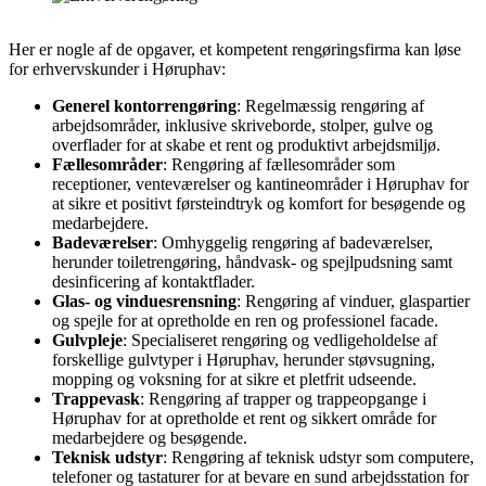
Her er nogle af de opgaver, et kompetent rengøringsfirma kan løse
for erhvervskunder i Høruphav:
Generel kontorrengøring
: Regelmæssig rengøring af
arbejdsområder, inklusive skriveborde, stolper, gulve og
overflader for at skabe et rent og produktivt arbejdsmiljø.
Fællesområder
: Rengøring af fællesområder som
receptioner, venteværelser og kantineområder i Høruphav for
at sikre et positivt førsteindtryk og komfort for besøgende og
medarbejdere.
Badeværelser
: Omhyggelig rengøring af badeværelser,
herunder toiletrengøring, håndvask- og spejlpudsning samt
desinficering af kontaktflader.
Glas- og vinduesrensning
: Rengøring af vinduer, glaspartier
og spejle for at opretholde en ren og professionel facade.
Gulvpleje
: Specialiseret rengøring og vedligeholdelse af
forskellige gulvtyper i Høruphav, herunder støvsugning,
mopping og voksning for at sikre et pletfrit udseende.
Trappevask
: Rengøring af trapper og trappeopgange i
Høruphav for at opretholde et rent og sikkert område for
medarbejdere og besøgende.
Teknisk udstyr
: Rengøring af teknisk udstyr som computere,
telefoner og tastaturer for at bevare en sund arbejdsstation for