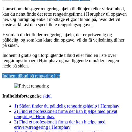
Uanset om du søger rengøringshjælp til dit hjem eller virksomhed,
kan du nemt finde det rette rengøringsfirma i Høruphav til opgaven
her. Og hurtigt og enkelt modtage et godt tilbud på, hvad det vil
koste at få løst den specifikke rengøringsopgave.
Hvordan du let finder rengøringshjælp, der er prisvenlig og
pålidelig, og som kan klare din opgave, vil du få vejledning til her
på siden.
Indhent 3 gratis og uforpligtende tilbud eller find en liste over
rengøringsfirmaer i Høruphav og nærliggende områder længere
nede på siden.
Indhent tilbud på rengøring her
Indholdsfortegnelse
skjul
1)
Sådan finder du pålidelig rengøringshjælp i Høruphav
2)
Find et professionelt firma der kan hjælpe med privat
rengøring i Høruphav
3)
Find et professionelt firma der kan hjælpe med
erhvervsrengøring i Høruphav