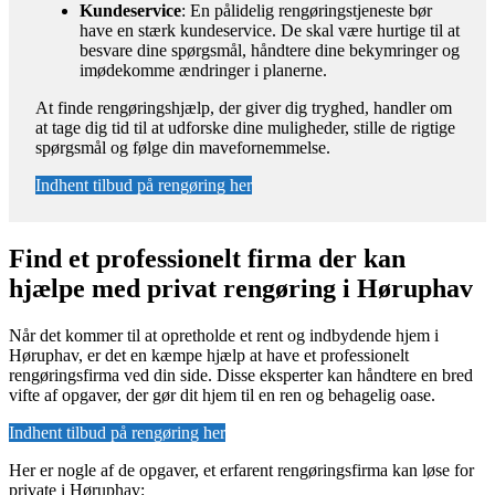
Kundeservice
: En pålidelig rengøringstjeneste bør
have en stærk kundeservice. De skal være hurtige til at
besvare dine spørgsmål, håndtere dine bekymringer og
imødekomme ændringer i planerne.
At finde rengøringshjælp, der giver dig tryghed, handler om
at tage dig tid til at udforske dine muligheder, stille de rigtige
spørgsmål og følge din mavefornemmelse.
Indhent tilbud på rengøring her
Find et professionelt firma der kan
hjælpe med privat rengøring i Høruphav
Når det kommer til at opretholde et rent og indbydende hjem i
Høruphav, er det en kæmpe hjælp at have et professionelt
rengøringsfirma ved din side. Disse eksperter kan håndtere en bred
vifte af opgaver, der gør dit hjem til en ren og behagelig oase.
Indhent tilbud på rengøring her
Her er nogle af de opgaver, et erfarent rengøringsfirma kan løse for
private i Høruphav: