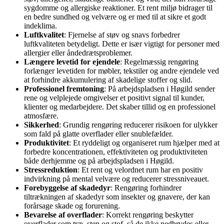
sygdomme og allergiske reaktioner. Et rent miljø bidrager til
en bedre sundhed og velvære og er med til at sikre et godt
indeklima.
Luftkvalitet
: Fjernelse af støv og snavs forbedrer
luftkvaliteten betydeligt. Dette er især vigtigt for personer med
allergier eller åndedrætsproblemer.
Længere levetid for ejendele
: Regelmæssig rengøring
forlænger levetiden for møbler, tekstiler og andre ejendele ved
at forhindre akkumulering af skadelige stoffer og slid.
Professionel fremtoning
: På arbejdspladsen i Høgild sender
rene og velplejede omgivelser et positivt signal til kunder,
klienter og medarbejdere. Det skaber tillid og en professionel
atmosfære.
Sikkerhed
: Grundig rengøring reducerer risikoen for ulykker
som fald på glatte overflader eller snublefælder.
Produktivitet
: Et ryddeligt og organiseret rum hjælper med at
forbedre koncentrationen, effektiviteten og produktiviteten
både derhjemme og på arbejdspladsen i Høgild.
Stressreduktion
: Et rent og velordnet rum har en positiv
indvirkning på mental velvære og reducerer stressniveauet.
Forebyggelse af skadedyr
: Rengøring forhindrer
tiltrækningen af skadedyr som insekter og gnavere, der kan
forårsage skade og forurening.
Bevarelse af overflader
: Korrekt rengøring beskytter
overflader som træ, sten og stof, så de ikke nedbrydes eller