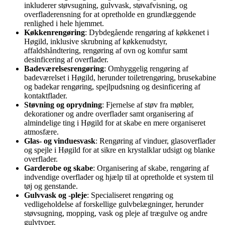
inkluderer støvsugning, gulvvask, støvafvisning, og
overfladerensning for at opretholde en grundlæggende
renlighed i hele hjemmet.
Køkkenrengøring
: Dybdegående rengøring af køkkenet i
Høgild, inklusive skrubning af køkkenudstyr,
affaldshåndtering, rengøring af ovn og komfur samt
desinficering af overflader.
Badeværelsesrengøring
: Omhyggelig rengøring af
badeværelset i Høgild, herunder toiletrengøring, brusekabine
og badekar rengøring, spejlpudsning og desinficering af
kontaktflader.
Støvning og oprydning
: Fjernelse af støv fra møbler,
dekorationer og andre overflader samt organisering af
almindelige ting i Høgild for at skabe en mere organiseret
atmosfære.
Glas- og vinduesvask
: Rengøring af vinduer, glasoverflader
og spejle i Høgild for at sikre en krystalklar udsigt og blanke
overflader.
Garderobe og skabe
: Organisering af skabe, rengøring af
indvendige overflader og hjælp til at opretholde et system til
tøj og genstande.
Gulvvask og -pleje
: Specialiseret rengøring og
vedligeholdelse af forskellige gulvbelægninger, herunder
støvsugning, mopping, vask og pleje af trægulve og andre
gulvtyper.