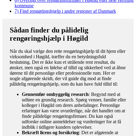
6)
Oversigt over rengøringsfirmaer i Høgild eller hele Herning
kommune
7)
Find rengøringshjælp i andre regioner af Danmark
Sådan finder du pålidelig
rengøringshjælp i Høgild
Når du skal vælge den rette rengøringshjælp til dit hjem eller
virksomhed i Høgild, træffer du en betydningsfuld
beslutning. Det er ikke kun et strålende rent resultat, du
ønsker, men også en følelse af tillid og sikkerhed ved at åbne
dørene til dit personlige eller professionelle rum. Her er
nogle afgørende skridt, der vil guide dig mod at finde
pålidelig rengøringshjælp, som du kan have fuld tillid til:
Gennemfør omhyggelig research
: Begynd med at
udføre en grundig research. Spørg venner, familie eller
kolleger i Høgild om deres anbefalinger. Personlige
erfaringer kan være uvurderlige, når det handler om at
finde pålidelige rengøringsfirmaer. Du kan også
udforske online anmeldelser og vurderinger for at få
indblik i tidligere kunders oplevelser.
Bekræft licens og forsikring
: Det er afgørende at