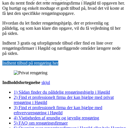
kan du nemt finde det rette rengøringsfirma i Høgild til opgaven her.
Og hurtigt og enkelt modtage et godt tilbud på, hvad det vil koste at
få løst den specifikke rengøringsopgave.
Hvordan du let finder rengøringshjælp, der er prisvenlig og
pålidelig, og som kan klare din opgave, vil du få vejledning til her
på siden.
Indhent 3 gratis og uforpligtende tilbud eller find en liste over
rengøringsfirmaer i Høgild og nærliggende områder længere nede
på siden.
Indhent tilbud på rengøring her
Indholdsfortegnelse
skjul
1)
Sådan finder du pålidelig rengøringshjælp i Høgild
2)
Find et professionelt firma der kan hjælpe med privat
rengøring i Høgild
3)
Find et professionelt firma der kan hjælpe med
erhvervsrengøring i Høgild
4)
Vigtigheden af grundig og jævnlig rengøring
5)
FAQ om rengøringsfirmaer