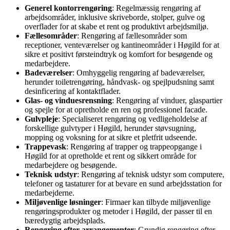
Generel kontorrengøring
: Regelmæssig rengøring af
arbejdsområder, inklusive skriveborde, stolper, gulve og
overflader for at skabe et rent og produktivt arbejdsmiljø.
Fællesområder
: Rengøring af fællesområder som
receptioner, venteværelser og kantineområder i Høgild for at
sikre et positivt førsteindtryk og komfort for besøgende og
medarbejdere.
Badeværelser
: Omhyggelig rengøring af badeværelser,
herunder toiletrengøring, håndvask- og spejlpudsning samt
desinficering af kontaktflader.
Glas- og vinduesrensning
: Rengøring af vinduer, glaspartier
og spejle for at opretholde en ren og professionel facade.
Gulvpleje
: Specialiseret rengøring og vedligeholdelse af
forskellige gulvtyper i Høgild, herunder støvsugning,
mopping og voksning for at sikre et pletfrit udseende.
Trappevask
: Rengøring af trapper og trappeopgange i
Høgild for at opretholde et rent og sikkert område for
medarbejdere og besøgende.
Teknisk udstyr
: Rengøring af teknisk udstyr som computere,
telefoner og tastaturer for at bevare en sund arbejdsstation for
medarbejderne.
Miljøvenlige løsninger
: Firmaer kan tilbyde miljøvenlige
rengøringsprodukter og metoder i Høgild, der passer til en
bæredygtig arbejdsplads.
Rengøring efter arrangementer
: Grundig rengøring efter