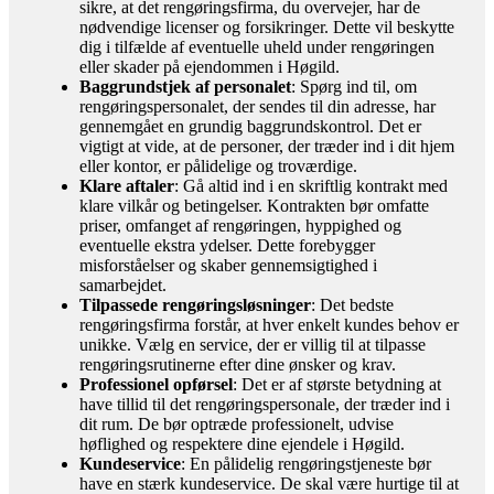
sikre, at det rengøringsfirma, du overvejer, har de
nødvendige licenser og forsikringer. Dette vil beskytte
dig i tilfælde af eventuelle uheld under rengøringen
eller skader på ejendommen i Høgild.
Baggrundstjek af personalet
: Spørg ind til, om
rengøringspersonalet, der sendes til din adresse, har
gennemgået en grundig baggrundskontrol. Det er
vigtigt at vide, at de personer, der træder ind i dit hjem
eller kontor, er pålidelige og troværdige.
Klare aftaler
: Gå altid ind i en skriftlig kontrakt med
klare vilkår og betingelser. Kontrakten bør omfatte
priser, omfanget af rengøringen, hyppighed og
eventuelle ekstra ydelser. Dette forebygger
misforståelser og skaber gennemsigtighed i
samarbejdet.
Tilpassede rengøringsløsninger
: Det bedste
rengøringsfirma forstår, at hver enkelt kundes behov er
unikke. Vælg en service, der er villig til at tilpasse
rengøringsrutinerne efter dine ønsker og krav.
Professionel opførsel
: Det er af største betydning at
have tillid til det rengøringspersonale, der træder ind i
dit rum. De bør optræde professionelt, udvise
høflighed og respektere dine ejendele i Høgild.
Kundeservice
: En pålidelig rengøringstjeneste bør
have en stærk kundeservice. De skal være hurtige til at