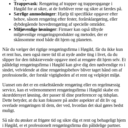
Trappevask
: Rengøring af trapper og trappeopgange i
Høgild for at sikre, at de forbliver rene og sikre at færdes på.
Særlige anmodninger
: Hjælp til specifikke opgaver efter
behov, såsom rengøring efter fester, forårsklargøring, eller
dybdegående hovedrengøring af specielle områder.
Miljøvenlige løsninger
: Firmaer kan også tilbyde
miljøvenlige rengøringsprodukter og metoder, der er
skånsomme mod både dit hjem og planeten.
Når du vælger det rigtige rengøringsfirma i Høgild, får du ikke kun
et rent hus, men også mere tid til at nyde andre ting i livet, da du
slipper for den tidskrævende opgave med at rengøre dit hjem selv. Et
pålideligt rengøringsfirma i Høgild kan give dig den nødvendige ro i
sindet, velvidende at dine rengøringsbehov bliver taget hånd om af
professionelle, der forstår vigtigheden af et rent og velplejet miljø.
Uanset om det er en enkeltstående rengøring eller en regelmæssig
service, kan et velrenommeret rengøringsfirma i Høgild skabe en
skræddersyet løsning, der passer til dine præferencer og tidsplan.
Dette betyder, at du kan fokusere på andre aspekter af dit liv og
overlade rengøringen til dem, der ved, hvordan det skal gøres bedst
muligt.
Så når du ønsker at frigøre tid og sikre dig et rent og behageligt hjem
i Høgild, er et professionelt rengøringsfirma din pålidelige partner.