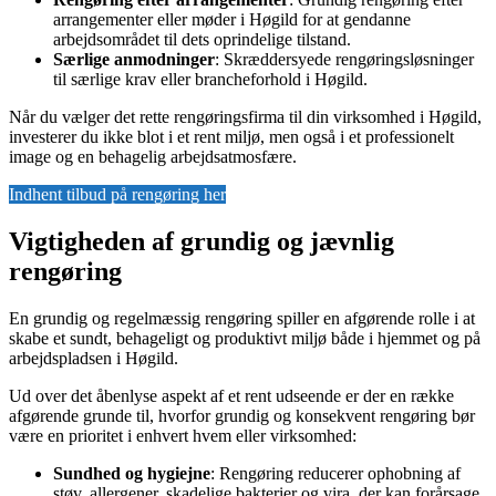
arrangementer eller møder i Høgild for at gendanne
arbejdsområdet til dets oprindelige tilstand.
Særlige anmodninger
: Skræddersyede rengøringsløsninger
til særlige krav eller brancheforhold i Høgild.
Når du vælger det rette rengøringsfirma til din virksomhed i Høgild,
investerer du ikke blot i et rent miljø, men også i et professionelt
image og en behagelig arbejdsatmosfære.
Indhent tilbud på rengøring her
Vigtigheden af grundig og jævnlig
rengøring
En grundig og regelmæssig rengøring spiller en afgørende rolle i at
skabe et sundt, behageligt og produktivt miljø både i hjemmet og på
arbejdspladsen i Høgild.
Ud over det åbenlyse aspekt af et rent udseende er der en række
afgørende grunde til, hvorfor grundig og konsekvent rengøring bør
være en prioritet i enhvert hvem eller virksomhed:
Sundhed og hygiejne
: Rengøring reducerer ophobning af
støv, allergener, skadelige bakterier og vira, der kan forårsage