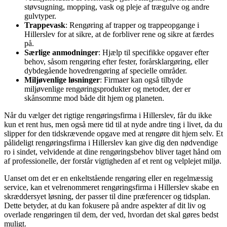
støvsugning, mopping, vask og pleje af trægulve og andre
gulvtyper.
Trappevask
: Rengøring af trapper og trappeopgange i
Hillerslev for at sikre, at de forbliver rene og sikre at færdes
på.
Særlige anmodninger
: Hjælp til specifikke opgaver efter
behov, såsom rengøring efter fester, forårsklargøring, eller
dybdegående hovedrengøring af specielle områder.
Miljøvenlige løsninger
: Firmaer kan også tilbyde
miljøvenlige rengøringsprodukter og metoder, der er
skånsomme mod både dit hjem og planeten.
Når du vælger det rigtige rengøringsfirma i Hillerslev, får du ikke
kun et rent hus, men også mere tid til at nyde andre ting i livet, da du
slipper for den tidskrævende opgave med at rengøre dit hjem selv. Et
pålideligt rengøringsfirma i Hillerslev kan give dig den nødvendige
ro i sindet, velvidende at dine rengøringsbehov bliver taget hånd om
af professionelle, der forstår vigtigheden af et rent og velplejet miljø.
Uanset om det er en enkeltstående rengøring eller en regelmæssig
service, kan et velrenommeret rengøringsfirma i Hillerslev skabe en
skræddersyet løsning, der passer til dine præferencer og tidsplan.
Dette betyder, at du kan fokusere på andre aspekter af dit liv og
overlade rengøringen til dem, der ved, hvordan det skal gøres bedst
muligt.