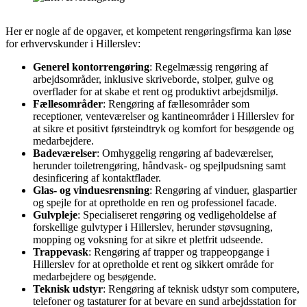
Her er nogle af de opgaver, et kompetent rengøringsfirma kan løse
for erhvervskunder i Hillerslev:
Generel kontorrengøring
: Regelmæssig rengøring af
arbejdsområder, inklusive skriveborde, stolper, gulve og
overflader for at skabe et rent og produktivt arbejdsmiljø.
Fællesområder
: Rengøring af fællesområder som
receptioner, venteværelser og kantineområder i Hillerslev for
at sikre et positivt førsteindtryk og komfort for besøgende og
medarbejdere.
Badeværelser
: Omhyggelig rengøring af badeværelser,
herunder toiletrengøring, håndvask- og spejlpudsning samt
desinficering af kontaktflader.
Glas- og vinduesrensning
: Rengøring af vinduer, glaspartier
og spejle for at opretholde en ren og professionel facade.
Gulvpleje
: Specialiseret rengøring og vedligeholdelse af
forskellige gulvtyper i Hillerslev, herunder støvsugning,
mopping og voksning for at sikre et pletfrit udseende.
Trappevask
: Rengøring af trapper og trappeopgange i
Hillerslev for at opretholde et rent og sikkert område for
medarbejdere og besøgende.
Teknisk udstyr
: Rengøring af teknisk udstyr som computere,
telefoner og tastaturer for at bevare en sund arbejdsstation for