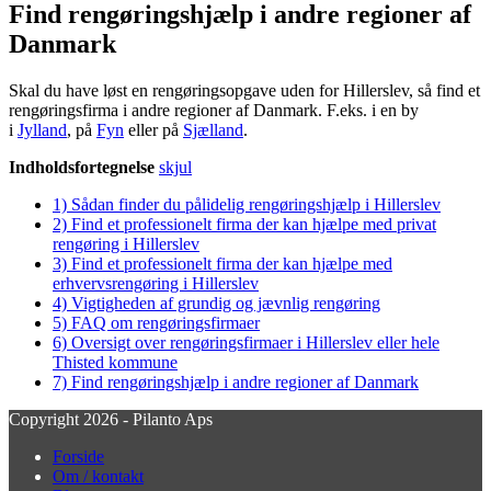
Find rengøringshjælp i andre regioner af
Danmark
Skal du have løst en rengøringsopgave uden for Hillerslev, så find et
rengøringsfirma i andre regioner af Danmark. F.eks. i en by
i
Jylland
, på
Fyn
eller på
Sjælland
.
Indholdsfortegnelse
skjul
1)
Sådan finder du pålidelig rengøringshjælp i Hillerslev
2)
Find et professionelt firma der kan hjælpe med privat
rengøring i Hillerslev
3)
Find et professionelt firma der kan hjælpe med
erhvervsrengøring i Hillerslev
4)
Vigtigheden af grundig og jævnlig rengøring
5)
FAQ om rengøringsfirmaer
6)
Oversigt over rengøringsfirmaer i Hillerslev eller hele
Thisted kommune
7)
Find rengøringshjælp i andre regioner af Danmark
Copyright 2026 - Pilanto Aps
Forside
Om / kontakt