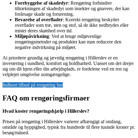
Forebyggelse af skadedyr
: Rengøring forhindrer
tiltrækningen af skadedyr som insekter og gnavere, der kan
forårsage skade og forurening.
Bevarelse af overflader
: Korrekt rengøring beskytter
overflader som træ, sten og stof, så de ikke nedbrydes eller
mister deres skønhed over tid.
Miljøpåvirkning
: Ved at bruge miljøvenlige
rengøringsmetoder og produkter kan man reducere den
negative indvirkning på miljøet.
At prioritere grundig og jævnlig rengøring i Hillerslev er en
investering i sundhed, komfort og holdbarhed. Uanset om det drejer
sig om dit hjem eller din arbejdsplads, er fordelene ved en ren og
velplejet omgivelse uomgængelige.
Indhent tilbud på rengøring her
FAQ om rengøringsfirmaer
Hvad koster rengøringshjælp i Hillerslev?
Prisen på rengøring i Hillerslev varierer afhængigt af omfang,
område og hyppighed, typisk fra hundrede til flere tusinde kroner pr.
besøg/måned.