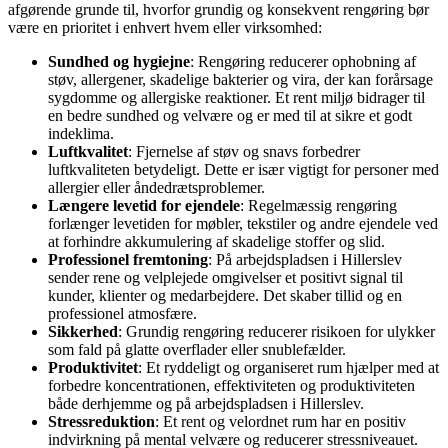
afgørende grunde til, hvorfor grundig og konsekvent rengøring bør
være en prioritet i enhvert hvem eller virksomhed:
Sundhed og hygiejne
: Rengøring reducerer ophobning af
støv, allergener, skadelige bakterier og vira, der kan forårsage
sygdomme og allergiske reaktioner. Et rent miljø bidrager til
en bedre sundhed og velvære og er med til at sikre et godt
indeklima.
Luftkvalitet
: Fjernelse af støv og snavs forbedrer
luftkvaliteten betydeligt. Dette er især vigtigt for personer med
allergier eller åndedrætsproblemer.
Længere levetid for ejendele
: Regelmæssig rengøring
forlænger levetiden for møbler, tekstiler og andre ejendele ved
at forhindre akkumulering af skadelige stoffer og slid.
Professionel fremtoning
: På arbejdspladsen i Hillerslev
sender rene og velplejede omgivelser et positivt signal til
kunder, klienter og medarbejdere. Det skaber tillid og en
professionel atmosfære.
Sikkerhed
: Grundig rengøring reducerer risikoen for ulykker
som fald på glatte overflader eller snublefælder.
Produktivitet
: Et ryddeligt og organiseret rum hjælper med at
forbedre koncentrationen, effektiviteten og produktiviteten
både derhjemme og på arbejdspladsen i Hillerslev.
Stressreduktion
: Et rent og velordnet rum har en positiv
indvirkning på mental velvære og reducerer stressniveauet.