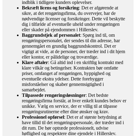
indblik i tidligere kunders oplevelser.
Bekræft licens og forsikring
: Det er afgørende at
sikre, at det rengøringsfirma, du overvejer, har de
nødvendige licenser og forsikringer. Dette vil beskytte
dig i tilfælde af eventuelle uheld under rengøringen
eller skader på ejendommen i Hillerslev.
Baggrundstjek af personalet
: Spørg ind til, om
rengøringspersonalet, der sendes til din adresse, har
gennemgået en grundig baggrundskontrol. Det er
vigtigt at vide, at de personer, der træder ind i dit hjem
eller kontor, er pålidelige og troværdige.
Klare aftaler
: Gå altid ind i en skriftlig kontrakt med
klare vilkår og betingelser. Kontrakten bør omfatte
priser, omfanget af rengøringen, hyppighed og
eventuelle ekstra ydelser. Dette forebygger
misforståelser og skaber gennemsigtighed i
samarbejdet.
Tilpassede rengøringsløsninger
: Det bedste
rengøringsfirma forstår, at hver enkelt kundes behov er
unikke. Vælg en service, der er villig til at tilpasse
rengøringsrutinerne efter dine ønsker og krav.
Professionel opførsel
: Det er af største betydning at
have tillid til det rengøringspersonale, der træder ind i
dit rum. De bør optræde professionelt, udvise
høflighed og respektere dine ejendele i Hillerslev.