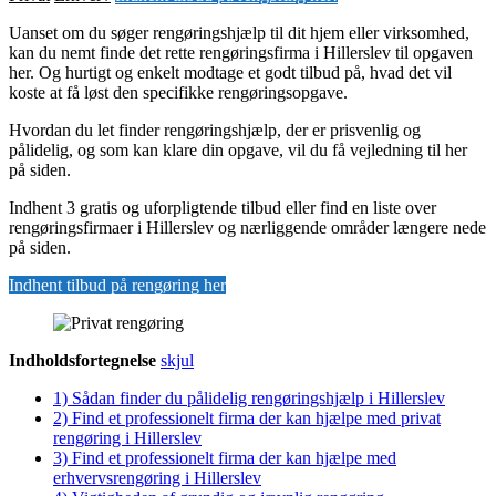
Uanset om du søger rengøringshjælp til dit hjem eller virksomhed,
kan du nemt finde det rette rengøringsfirma i Hillerslev til opgaven
her. Og hurtigt og enkelt modtage et godt tilbud på, hvad det vil
koste at få løst den specifikke rengøringsopgave.
Hvordan du let finder rengøringshjælp, der er prisvenlig og
pålidelig, og som kan klare din opgave, vil du få vejledning til her
på siden.
Indhent 3 gratis og uforpligtende tilbud eller find en liste over
rengøringsfirmaer i Hillerslev og nærliggende områder længere nede
på siden.
Indhent tilbud på rengøring her
Indholdsfortegnelse
skjul
1)
Sådan finder du pålidelig rengøringshjælp i Hillerslev
2)
Find et professionelt firma der kan hjælpe med privat
rengøring i Hillerslev
3)
Find et professionelt firma der kan hjælpe med
erhvervsrengøring i Hillerslev