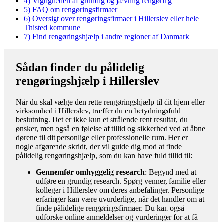
4)
Vigtigheden af grundig og jævnlig rengøring
5)
FAQ om rengøringsfirmaer
6)
Oversigt over rengøringsfirmaer i Hillerslev eller hele
Thisted kommune
7)
Find rengøringshjælp i andre regioner af Danmark
Sådan finder du pålidelig
rengøringshjælp i Hillerslev
Når du skal vælge den rette rengøringshjælp til dit hjem eller
virksomhed i Hillerslev, træffer du en betydningsfuld
beslutning. Det er ikke kun et strålende rent resultat, du
ønsker, men også en følelse af tillid og sikkerhed ved at åbne
dørene til dit personlige eller professionelle rum. Her er
nogle afgørende skridt, der vil guide dig mod at finde
pålidelig rengøringshjælp, som du kan have fuld tillid til:
Gennemfør omhyggelig research
: Begynd med at
udføre en grundig research. Spørg venner, familie eller
kolleger i Hillerslev om deres anbefalinger. Personlige
erfaringer kan være uvurderlige, når det handler om at
finde pålidelige rengøringsfirmaer. Du kan også
udforske online anmeldelser og vurderinger for at få