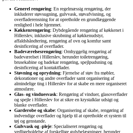
Generel rengøring
: En regelmæssig rengøring, der
inkluderer støvsugning, gulvvask, støvafvisning, og
overfladerensning for at opretholde en grundlæggende
renlighed i hele hjemmet.
Køkkenrengøring
: Dybdegående rengøring af køkkenet i
Hillerslev, inklusive skrubning af køkkenudstyr,
affaldshåndtering, rengøring af ovn og komfur samt
desinficering af overflader.
Badeværelsesrengøring
: Omhyggelig rengøring af
badeværelset i Hillerslev, herunder toiletrengøring,
brusekabine og badekar rengøring, spejlpudsning og
desinficering af kontaktflader.
Støvning og oprydning
: Fjernelse af støv fra møbler,
dekorationer og andre overflader samt organisering af
almindelige ting i Hillerslev for at skabe en mere organiseret
atmosfære.
Glas- og vinduesvask
: Rengøring af vinduer, glasoverflader
og spejle i Hillerslev for at sikre en krystalklar udsigt og
blanke overflader.
Garderobe og skabe
: Organisering af skabe, rengøring af
indvendige overflader og hjælp til at opretholde et system til
tøj og genstande.
Gulvvask og -pleje
: Specialiseret rengøring og
vedligeholdelse af forskellige gulvbelægninger, herunder