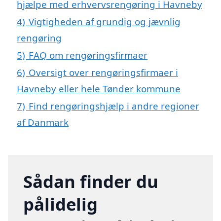
hjælpe med erhvervsrengøring i Havneby
4)
Vigtigheden af grundig og jævnlig
rengøring
5)
FAQ om rengøringsfirmaer
6)
Oversigt over rengøringsfirmaer i
Havneby eller hele Tønder kommune
7)
Find rengøringshjælp i andre regioner
af Danmark
Sådan finder du
pålidelig