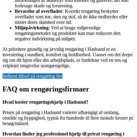
tiltrækningen af skadedyr som insekter og gnavere, der kan
forårsage skade og forurening.
Bevarelse af overflader
: Korrekt rengøring beskytter
overflader som træ, sten og stof, så de ikke nedbrydes eller
mister deres skønhed over tid.
Miljøpåvirkning
: Ved at bruge miljøvenlige
rengøringsmetoder og produkter kan man reducere den
negative indvirkning på miljøet.
At prioritere grundig og jævnlig rengøring i Hadsund er en
investering i sundhed, komfort og holdbarhed. Uanset om det drejer
sig om dit hjem eller din arbejdsplads, er fordelene ved en ren og
velplejet omgivelse uomgængelige.
Indhent tilbud på rengøring her
FAQ om rengøringsfirmaer
Hvad koster rengøringshjælp i Hadsund?
Prisen på rengøring i Hadsund varierer afhængigt af omfang,
område og hyppighed, typisk fra hundrede til flere tusinde kroner pr.
besøg/måned.
Hvordan finder jeg professionel hjælp til privat rengøring i