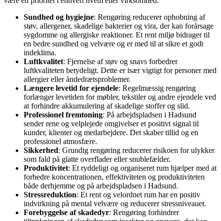
være en prioritet i enhvert hvem eller virksomhed:
Sundhed og hygiejne
: Rengøring reducerer ophobning af
støv, allergener, skadelige bakterier og vira, der kan forårsage
sygdomme og allergiske reaktioner. Et rent miljø bidrager til
en bedre sundhed og velvære og er med til at sikre et godt
indeklima.
Luftkvalitet
: Fjernelse af støv og snavs forbedrer
luftkvaliteten betydeligt. Dette er især vigtigt for personer med
allergier eller åndedrætsproblemer.
Længere levetid for ejendele
: Regelmæssig rengøring
forlænger levetiden for møbler, tekstiler og andre ejendele ved
at forhindre akkumulering af skadelige stoffer og slid.
Professionel fremtoning
: På arbejdspladsen i Hadsund
sender rene og velplejede omgivelser et positivt signal til
kunder, klienter og medarbejdere. Det skaber tillid og en
professionel atmosfære.
Sikkerhed
: Grundig rengøring reducerer risikoen for ulykker
som fald på glatte overflader eller snublefælder.
Produktivitet
: Et ryddeligt og organiseret rum hjælper med at
forbedre koncentrationen, effektiviteten og produktiviteten
både derhjemme og på arbejdspladsen i Hadsund.
Stressreduktion
: Et rent og velordnet rum har en positiv
indvirkning på mental velvære og reducerer stressniveauet.
Forebyggelse af skadedyr
: Rengøring forhindrer