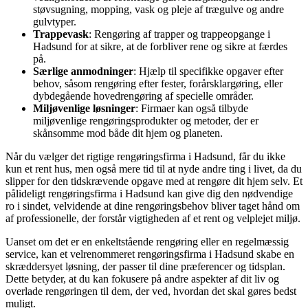
støvsugning, mopping, vask og pleje af trægulve og andre
gulvtyper.
Trappevask
: Rengøring af trapper og trappeopgange i
Hadsund for at sikre, at de forbliver rene og sikre at færdes
på.
Særlige anmodninger
: Hjælp til specifikke opgaver efter
behov, såsom rengøring efter fester, forårsklargøring, eller
dybdegående hovedrengøring af specielle områder.
Miljøvenlige løsninger
: Firmaer kan også tilbyde
miljøvenlige rengøringsprodukter og metoder, der er
skånsomme mod både dit hjem og planeten.
Når du vælger det rigtige rengøringsfirma i Hadsund, får du ikke
kun et rent hus, men også mere tid til at nyde andre ting i livet, da du
slipper for den tidskrævende opgave med at rengøre dit hjem selv. Et
pålideligt rengøringsfirma i Hadsund kan give dig den nødvendige
ro i sindet, velvidende at dine rengøringsbehov bliver taget hånd om
af professionelle, der forstår vigtigheden af et rent og velplejet miljø.
Uanset om det er en enkeltstående rengøring eller en regelmæssig
service, kan et velrenommeret rengøringsfirma i Hadsund skabe en
skræddersyet løsning, der passer til dine præferencer og tidsplan.
Dette betyder, at du kan fokusere på andre aspekter af dit liv og
overlade rengøringen til dem, der ved, hvordan det skal gøres bedst
muligt.