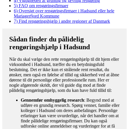
4)
Vigtigheden af grundig og jævnlig rengøring
5)
FAQ om rengøringsfirmaer
6)
Oversigt over rengøringsfirmaer i Hadsund eller hele
Mariagerfjord Kommune
7)
Find rengøringshjælp i andre regioner af Danmark
Sådan finder du pålidelig
rengøringshjælp i Hadsund
Når du skal vælge den rette rengøringshjælp til dit hjem eller
virksomhed i Hadsund, træffer du en betydningsfuld
beslutning. Det er ikke kun et strålende rent resultat, du
ønsker, men også en følelse af tillid og sikkerhed ved at åbne
dørene til dit personlige eller professionelle rum. Her er
nogle afgørende skridt, der vil guide dig mod at finde
pålidelig rengøringshjælp, som du kan have fuld tillid til:
Gennemfør omhyggelig research
: Begynd med at
udføre en grundig research. Spørg venner, familie eller
kolleger i Hadsund om deres anbefalinger. Personlige
erfaringer kan være uvurderlige, når det handler om at
finde pålidelige rengøringsfirmaer. Du kan også
udforske online anmeldelser og vurderinger for at få