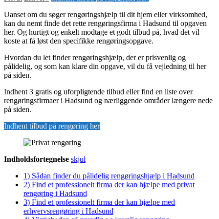
Uanset om du søger rengøringshjælp til dit hjem eller virksomhed,
kan du nemt finde det rette rengøringsfirma i Hadsund til opgaven
her. Og hurtigt og enkelt modtage et godt tilbud på, hvad det vil
koste at få løst den specifikke rengøringsopgave.
Hvordan du let finder rengøringshjælp, der er prisvenlig og
pålidelig, og som kan klare din opgave, vil du få vejledning til her
på siden.
Indhent 3 gratis og uforpligtende tilbud eller find en liste over
rengøringsfirmaer i Hadsund og nærliggende områder længere nede
på siden.
Indhent tilbud på rengøring her
Indholdsfortegnelse
skjul
1)
Sådan finder du pålidelig rengøringshjælp i Hadsund
2)
Find et professionelt firma der kan hjælpe med privat
rengøring i Hadsund
3)
Find et professionelt firma der kan hjælpe med
erhvervsrengøring i Hadsund