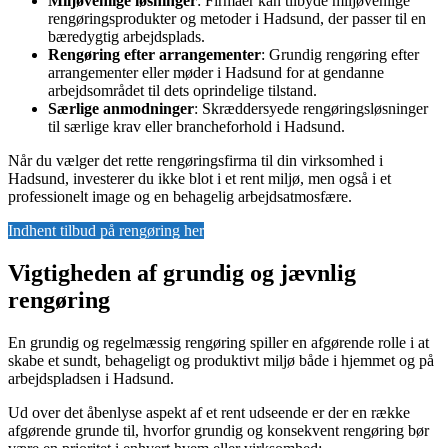
Miljøvenlige løsninger
: Firmaer kan tilbyde miljøvenlige
rengøringsprodukter og metoder i Hadsund, der passer til en
bæredygtig arbejdsplads.
Rengøring efter arrangementer
: Grundig rengøring efter
arrangementer eller møder i Hadsund for at gendanne
arbejdsområdet til dets oprindelige tilstand.
Særlige anmodninger
: Skræddersyede rengøringsløsninger
til særlige krav eller brancheforhold i Hadsund.
Når du vælger det rette rengøringsfirma til din virksomhed i
Hadsund, investerer du ikke blot i et rent miljø, men også i et
professionelt image og en behagelig arbejdsatmosfære.
Indhent tilbud på rengøring her
Vigtigheden af grundig og jævnlig
rengøring
En grundig og regelmæssig rengøring spiller en afgørende rolle i at
skabe et sundt, behageligt og produktivt miljø både i hjemmet og på
arbejdspladsen i Hadsund.
Ud over det åbenlyse aspekt af et rent udseende er der en række
afgørende grunde til, hvorfor grundig og konsekvent rengøring bør