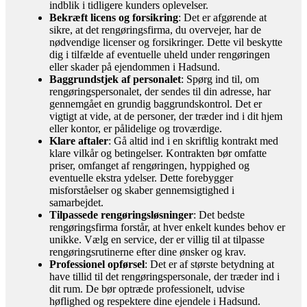
indblik i tidligere kunders oplevelser.
Bekræft licens og forsikring
: Det er afgørende at
sikre, at det rengøringsfirma, du overvejer, har de
nødvendige licenser og forsikringer. Dette vil beskytte
dig i tilfælde af eventuelle uheld under rengøringen
eller skader på ejendommen i Hadsund.
Baggrundstjek af personalet
: Spørg ind til, om
rengøringspersonalet, der sendes til din adresse, har
gennemgået en grundig baggrundskontrol. Det er
vigtigt at vide, at de personer, der træder ind i dit hjem
eller kontor, er pålidelige og troværdige.
Klare aftaler
: Gå altid ind i en skriftlig kontrakt med
klare vilkår og betingelser. Kontrakten bør omfatte
priser, omfanget af rengøringen, hyppighed og
eventuelle ekstra ydelser. Dette forebygger
misforståelser og skaber gennemsigtighed i
samarbejdet.
Tilpassede rengøringsløsninger
: Det bedste
rengøringsfirma forstår, at hver enkelt kundes behov er
unikke. Vælg en service, der er villig til at tilpasse
rengøringsrutinerne efter dine ønsker og krav.
Professionel opførsel
: Det er af største betydning at
have tillid til det rengøringspersonale, der træder ind i
dit rum. De bør optræde professionelt, udvise
høflighed og respektere dine ejendele i Hadsund.