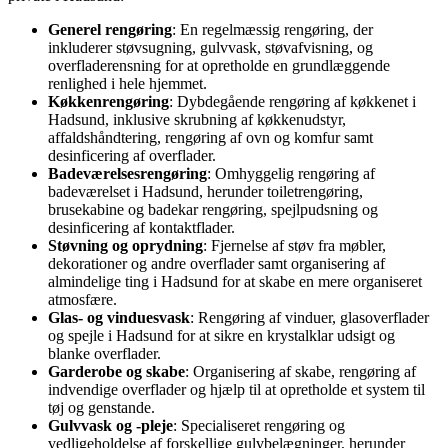
Generel rengøring
: En regelmæssig rengøring, der
inkluderer støvsugning, gulvvask, støvafvisning, og
overfladerensning for at opretholde en grundlæggende
renlighed i hele hjemmet.
Køkkenrengøring
: Dybdegående rengøring af køkkenet i
Hadsund, inklusive skrubning af køkkenudstyr,
affaldshåndtering, rengøring af ovn og komfur samt
desinficering af overflader.
Badeværelsesrengøring
: Omhyggelig rengøring af
badeværelset i Hadsund, herunder toiletrengøring,
brusekabine og badekar rengøring, spejlpudsning og
desinficering af kontaktflader.
Støvning og oprydning
: Fjernelse af støv fra møbler,
dekorationer og andre overflader samt organisering af
almindelige ting i Hadsund for at skabe en mere organiseret
atmosfære.
Glas- og vinduesvask
: Rengøring af vinduer, glasoverflader
og spejle i Hadsund for at sikre en krystalklar udsigt og
blanke overflader.
Garderobe og skabe
: Organisering af skabe, rengøring af
indvendige overflader og hjælp til at opretholde et system til
tøj og genstande.
Gulvvask og -pleje
: Specialiseret rengøring og
vedligeholdelse af forskellige gulvbelægninger, herunder