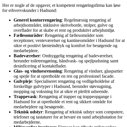
Her er nogle af de opgaver, et kompetent rengøringsfirma kan løse
for erhvervskunder i Hadsund:
Generel kontorrengøring
: Regelmæssig rengøring af
arbejdsområder, inklusive skriveborde, stolper, gulve og
overflader for at skabe et rent og produktivt arbejdsmiljø.
Fællesområder
: Rengøring af fællesområder som
receptioner, venteværelser og kantineområder i Hadsund for at
sikre et positivt førsteindtryk og komfort for besøgende og
medarbejdere.
Badeværelser
: Omhyggelig rengøring af badeværelser,
herunder toiletrengøring, håndvask- og spejlpudsning samt
desinficering af kontaktflader.
Glas- og vinduesrensning
: Rengøring af vinduer, glaspartier
og spejle for at opretholde en ren og professionel facade.
Gulvpleje
: Specialiseret rengøring og vedligeholdelse af
forskellige gulvtyper i Hadsund, herunder støvsugning,
mopping og voksning for at sikre et pletfrit udseende.
Trappevask
: Rengøring af trapper og trappeopgange i
Hadsund for at opretholde et rent og sikkert område for
medarbejdere og besøgende.
Teknisk udstyr
: Rengøring af teknisk udstyr som computere,
telefoner og tastaturer for at bevare en sund arbejdsstation for
medarbejderne.