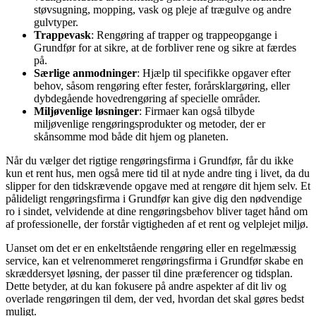
støvsugning, mopping, vask og pleje af trægulve og andre
gulvtyper.
Trappevask
: Rengøring af trapper og trappeopgange i
Grundfør for at sikre, at de forbliver rene og sikre at færdes
på.
Særlige anmodninger
: Hjælp til specifikke opgaver efter
behov, såsom rengøring efter fester, forårsklargøring, eller
dybdegående hovedrengøring af specielle områder.
Miljøvenlige løsninger
: Firmaer kan også tilbyde
miljøvenlige rengøringsprodukter og metoder, der er
skånsomme mod både dit hjem og planeten.
Når du vælger det rigtige rengøringsfirma i Grundfør, får du ikke
kun et rent hus, men også mere tid til at nyde andre ting i livet, da du
slipper for den tidskrævende opgave med at rengøre dit hjem selv. Et
pålideligt rengøringsfirma i Grundfør kan give dig den nødvendige
ro i sindet, velvidende at dine rengøringsbehov bliver taget hånd om
af professionelle, der forstår vigtigheden af et rent og velplejet miljø.
Uanset om det er en enkeltstående rengøring eller en regelmæssig
service, kan et velrenommeret rengøringsfirma i Grundfør skabe en
skræddersyet løsning, der passer til dine præferencer og tidsplan.
Dette betyder, at du kan fokusere på andre aspekter af dit liv og
overlade rengøringen til dem, der ved, hvordan det skal gøres bedst
muligt.