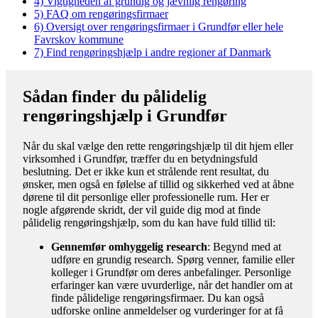
4)
Vigtigheden af grundig og jævnlig rengøring
5)
FAQ om rengøringsfirmaer
6)
Oversigt over rengøringsfirmaer i Grundfør eller hele
Favrskov kommune
7)
Find rengøringshjælp i andre regioner af Danmark
Sådan finder du pålidelig
rengøringshjælp i Grundfør
Når du skal vælge den rette rengøringshjælp til dit hjem eller
virksomhed i Grundfør, træffer du en betydningsfuld
beslutning. Det er ikke kun et strålende rent resultat, du
ønsker, men også en følelse af tillid og sikkerhed ved at åbne
dørene til dit personlige eller professionelle rum. Her er
nogle afgørende skridt, der vil guide dig mod at finde
pålidelig rengøringshjælp, som du kan have fuld tillid til:
Gennemfør omhyggelig research
: Begynd med at
udføre en grundig research. Spørg venner, familie eller
kolleger i Grundfør om deres anbefalinger. Personlige
erfaringer kan være uvurderlige, når det handler om at
finde pålidelige rengøringsfirmaer. Du kan også
udforske online anmeldelser og vurderinger for at få