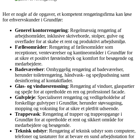
Her er nogle af de opgaver, et kompetent rengøringsfirma kan løse
for erhvervskunder i Grundfør:
Generel kontorrengøring
: Regelmæssig rengøring af
arbejdsområder, inklusive skriveborde, stolper, gulve og
overflader for at skabe et rent og produktivt arbejdsmiljø.
Fællesområder
: Rengøring af fællesområder som
receptioner, venteværelser og kantineområder i Grundfør for
at sikre et positivt førsteindtryk og komfort for besøgende og
medarbejdere.
Badeværelser
: Omhyggelig rengøring af badeværelser,
herunder toiletrengøring, håndvask- og spejlpudsning samt
desinficering af kontaktflader.
Glas- og vinduesrensning
: Rengøring af vinduer, glaspartier
og spejle for at opretholde en ren og professionel facade.
Gulvpleje
: Specialiseret rengøring og vedligeholdelse af
forskellige gulvtyper i Grundfør, herunder støvsugning,
mopping og voksning for at sikre et pletfrit udseende.
Trappevask
: Rengøring af trapper og trappeopgange i
Grundfør for at opretholde et rent og sikkert område for
medarbejdere og besøgende.
Teknisk udstyr
: Rengøring af teknisk udstyr som computere,
telefoner og tastaturer for at bevare en sund arbejdsstation for