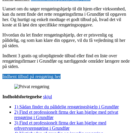
Uanset om du søger rengøringshjælp til dit hjem eller virksomhed,
kan du nemt finde det rette rengøringsfirma i Grundfør til opgaven
her. Og hurtigt og enkelt modtage et godt tilbud på, hvad det vil
koste at få løst den specifikke rengøringsopgave.
Hvordan du let finder rengøringshjælp, der er prisvenlig og
pålidelig, og som kan klare din opgave, vil du få vejledning til her
på siden.
Indhent 3 gratis og uforpligtende tilbud eller find en liste over
rengøringsfirmaer i Grundfør og nærliggende områder længere nede
på siden.
Indhent tilbud på rengøring her
Indholdsfortegnelse
skjul
1)
Sådan finder du pålidelig rengøringshjælp i Grundfør
2)
Find et professionelt firma der kan hjælpe med privat
rengøring i Grundfør
3)
Find et professionelt firma der kan hjælpe med
erhvervsrengøring i Grundfør