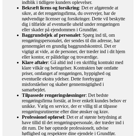
indblik i tidligere kunders oplevelser.
Bekræft licens og forsikring
: Det er afgørende at
sikre, at det rengøringsfirma, du overvejer, har de
nødvendige licenser og forsikringer. Dette vil beskytte
dig i tilfælde af eventuelle uheld under rengøringen
eller skader på ejendommen i Grundfør.
Baggrundstjek af personalet
: Spørg ind til, om
rengøringspersonalet, der sendes til din adresse, har
gennemgået en grundig baggrundskontrol. Det er
vigtigt at vide, at de personer, der træder ind i dit hjem
eller kontor, er pålidelige og troværdige.
Klare aftaler
: Gå altid ind i en skriftlig kontrakt med
klare vilkår og betingelser. Kontrakten bør omfatte
priser, omfanget af rengøringen, hyppighed og
eventuelle ekstra ydelser. Dette forebygger
misforståelser og skaber gennemsigtighed i
samarbejdet.
Tilpassede rengøringsløsninger
: Det bedste
rengøringsfirma forstår, at hver enkelt kundes behov er
unikke. Vælg en service, der er villig til at tilpasse
rengøringsrutinerne efter dine ønsker og krav.
Professionel opførsel
: Det er af største betydning at
have tillid til det rengøringspersonale, der træder ind i
dit rum. De bør optræde professionelt, udvise
høflighed og respektere dine ejendele i Grundfør.