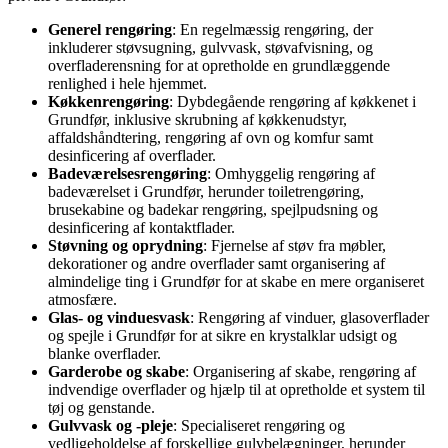
Generel rengøring
: En regelmæssig rengøring, der
inkluderer støvsugning, gulvvask, støvafvisning, og
overfladerensning for at opretholde en grundlæggende
renlighed i hele hjemmet.
Køkkenrengøring
: Dybdegående rengøring af køkkenet i
Grundfør, inklusive skrubning af køkkenudstyr,
affaldshåndtering, rengøring af ovn og komfur samt
desinficering af overflader.
Badeværelsesrengøring
: Omhyggelig rengøring af
badeværelset i Grundfør, herunder toiletrengøring,
brusekabine og badekar rengøring, spejlpudsning og
desinficering af kontaktflader.
Støvning og oprydning
: Fjernelse af støv fra møbler,
dekorationer og andre overflader samt organisering af
almindelige ting i Grundfør for at skabe en mere organiseret
atmosfære.
Glas- og vinduesvask
: Rengøring af vinduer, glasoverflader
og spejle i Grundfør for at sikre en krystalklar udsigt og
blanke overflader.
Garderobe og skabe
: Organisering af skabe, rengøring af
indvendige overflader og hjælp til at opretholde et system til
tøj og genstande.
Gulvvask og -pleje
: Specialiseret rengøring og
vedligeholdelse af forskellige gulvbelægninger, herunder