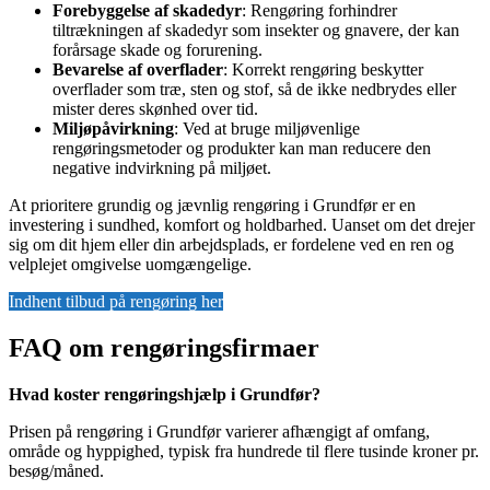
Forebyggelse af skadedyr
: Rengøring forhindrer
tiltrækningen af skadedyr som insekter og gnavere, der kan
forårsage skade og forurening.
Bevarelse af overflader
: Korrekt rengøring beskytter
overflader som træ, sten og stof, så de ikke nedbrydes eller
mister deres skønhed over tid.
Miljøpåvirkning
: Ved at bruge miljøvenlige
rengøringsmetoder og produkter kan man reducere den
negative indvirkning på miljøet.
At prioritere grundig og jævnlig rengøring i Grundfør er en
investering i sundhed, komfort og holdbarhed. Uanset om det drejer
sig om dit hjem eller din arbejdsplads, er fordelene ved en ren og
velplejet omgivelse uomgængelige.
Indhent tilbud på rengøring her
FAQ om rengøringsfirmaer
Hvad koster rengøringshjælp i Grundfør?
Prisen på rengøring i Grundfør varierer afhængigt af omfang,
område og hyppighed, typisk fra hundrede til flere tusinde kroner pr.
besøg/måned.