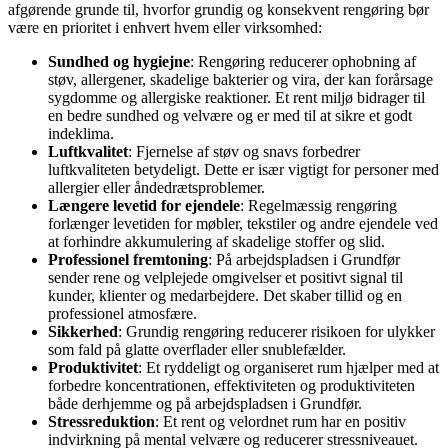
afgørende grunde til, hvorfor grundig og konsekvent rengøring bør
være en prioritet i enhvert hvem eller virksomhed:
Sundhed og hygiejne
: Rengøring reducerer ophobning af
støv, allergener, skadelige bakterier og vira, der kan forårsage
sygdomme og allergiske reaktioner. Et rent miljø bidrager til
en bedre sundhed og velvære og er med til at sikre et godt
indeklima.
Luftkvalitet
: Fjernelse af støv og snavs forbedrer
luftkvaliteten betydeligt. Dette er især vigtigt for personer med
allergier eller åndedrætsproblemer.
Længere levetid for ejendele
: Regelmæssig rengøring
forlænger levetiden for møbler, tekstiler og andre ejendele ved
at forhindre akkumulering af skadelige stoffer og slid.
Professionel fremtoning
: På arbejdspladsen i Grundfør
sender rene og velplejede omgivelser et positivt signal til
kunder, klienter og medarbejdere. Det skaber tillid og en
professionel atmosfære.
Sikkerhed
: Grundig rengøring reducerer risikoen for ulykker
som fald på glatte overflader eller snublefælder.
Produktivitet
: Et ryddeligt og organiseret rum hjælper med at
forbedre koncentrationen, effektiviteten og produktiviteten
både derhjemme og på arbejdspladsen i Grundfør.
Stressreduktion
: Et rent og velordnet rum har en positiv
indvirkning på mental velvære og reducerer stressniveauet.