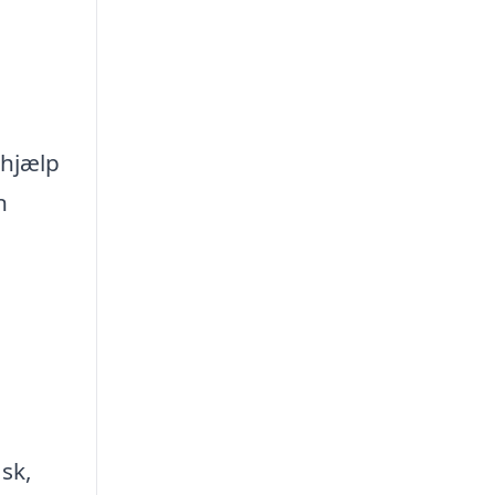
 hjælp
n
sk,