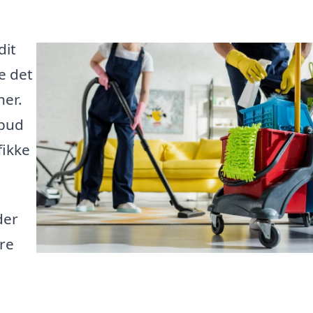
dit
e det
her.
lbud
fikke
der
are