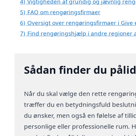
4)
Vigtigheden af grundig og jævnlig reng
5)
FAQ om rengøringsfirmaer
6)
Oversigt over rengøringsfirmaer i Give
7)
Find rengøringshjælp i andre regioner
Sådan finder du pålid
Når du skal vælge den rette rengørings
træffer du en betydningsfuld beslutnin
du ønsker, men også en følelse af till
personlige eller professionelle rum. H