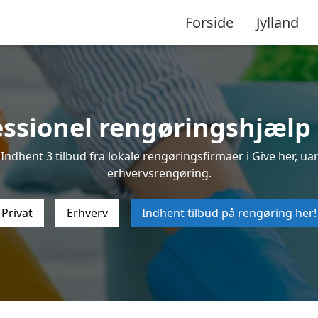
Forside
Jylland
essionel rengøringshjælp i
ndhent 3 tilbud fra lokale rengøringsfirmaer i Give her, uan
erhvervsrengøring.
Privat
Erhverv
Indhent tilbud på rengøring her!