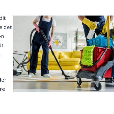
dit
e det
en
dt
n
der
are