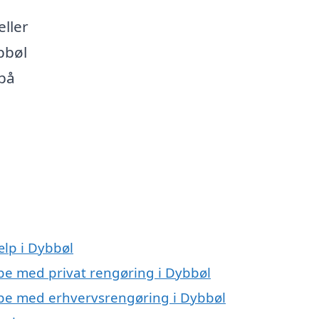
eller
bbøl
på
ælp i Dybbøl
lpe med privat rengøring i Dybbøl
ælpe med erhvervsrengøring i Dybbøl