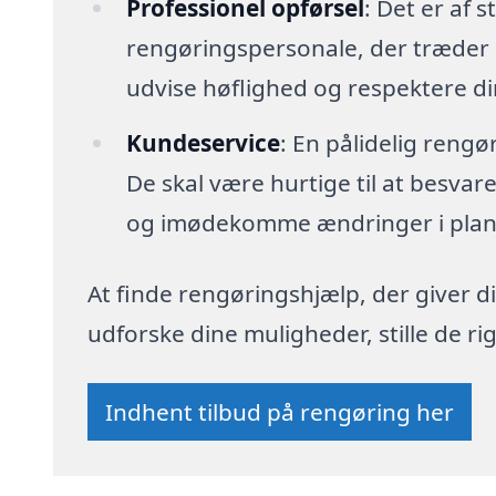
Professionel opførsel
: Det er af s
rengøringspersonale, der træder i
udvise høflighed og respektere di
Kundeservice
: En pålidelig reng
De skal være hurtige til at besva
og imødekomme ændringer i plan
At finde rengøringshjælp, der giver di
udforske dine muligheder, stille de 
Indhent tilbud på rengøring her