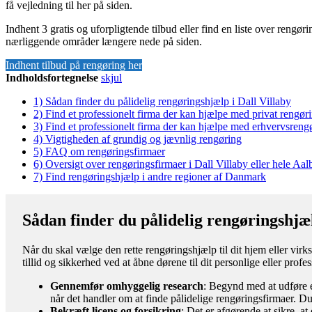
få vejledning til her på siden.
Indhent 3 gratis og uforpligtende tilbud eller find en liste over rengør
nærliggende områder længere nede på siden.
Indhent tilbud på rengøring her
Indholdsfortegnelse
skjul
1)
Sådan finder du pålidelig rengøringshjælp i Dall Villaby
2)
Find et professionelt firma der kan hjælpe med privat rengøri
3)
Find et professionelt firma der kan hjælpe med erhvervsrengø
4)
Vigtigheden af grundig og jævnlig rengøring
5)
FAQ om rengøringsfirmaer
6)
Oversigt over rengøringsfirmaer i Dall Villaby eller hele 
7)
Find rengøringshjælp i andre regioner af Danmark
Sådan finder du pålidelig rengøringshjæl
Når du skal vælge den rette rengøringshjælp til dit hjem eller virk
tillid og sikkerhed ved at åbne dørene til dit personlige eller prof
Gennemfør omhyggelig research
: Begynd med at udføre e
når det handler om at finde pålidelige rengøringsfirmaer. Du
Bekræft licens og forsikring
: Det er afgørende at sikre, a