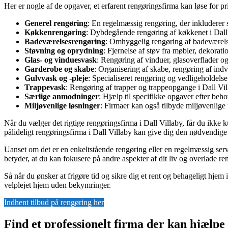
Her er nogle af de opgaver, et erfarent rengøringsfirma kan løse for pri
Generel rengøring
: En regelmæssig rengøring, der inkluderer 
Køkkenrengøring
: Dybdegående rengøring af køkkenet i Dall 
Badeværelsesrengøring
: Omhyggelig rengøring af badeværelset
Støvning og oprydning
: Fjernelse af støv fra møbler, dekorat
Glas- og vinduesvask
: Rengøring af vinduer, glasoverflader og 
Garderobe og skabe
: Organisering af skabe, rengøring af indv
Gulvvask og -pleje
: Specialiseret rengøring og vedligeholdels
Trappevask
: Rengøring af trapper og trappeopgange i Dall Villa
Særlige anmodninger
: Hjælp til specifikke opgaver efter beh
Miljøvenlige løsninger
: Firmaer kan også tilbyde miljøvenlig
Når du vælger det rigtige rengøringsfirma i Dall Villaby, får du ikke k
pålideligt rengøringsfirma i Dall Villaby kan give dig den nødvendige r
Uanset om det er en enkeltstående rengøring eller en regelmæssig serv
betyder, at du kan fokusere på andre aspekter af dit liv og overlade re
Så når du ønsker at frigøre tid og sikre dig et rent og behageligt hjem i
velplejet hjem uden bekymringer.
Indhent tilbud på rengøring her
Find et professionelt firma der kan hjælpe