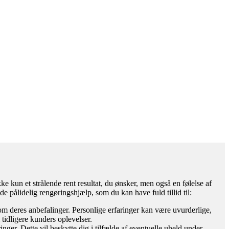
ke kun et strålende rent resultat, du ønsker, men også en følelse af
nde pålidelig rengøringshjælp, som du kan have fuld tillid til:
om deres anbefalinger. Personlige erfaringer kan være uvurderlige,
 tidligere kunders oplevelser.
inger. Dette vil beskytte dig i tilfælde af eventuelle uheld under