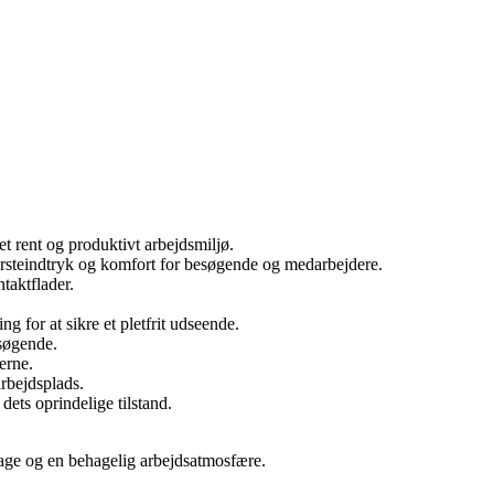
et rent og produktivt arbejdsmiljø.
førsteindtryk og komfort for besøgende og medarbejdere.
taktflader.
g for at sikre et pletfrit udseende.
esøgende.
erne.
arbejdsplads.
dets oprindelige tilstand.
 image og en behagelig arbejdsatmosfære.