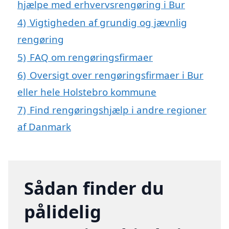
hjælpe med erhvervsrengøring i Bur
4)
Vigtigheden af grundig og jævnlig
rengøring
5)
FAQ om rengøringsfirmaer
6)
Oversigt over rengøringsfirmaer i Bur
eller hele Holstebro kommune
7)
Find rengøringshjælp i andre regioner
af Danmark
Sådan finder du
pålidelig