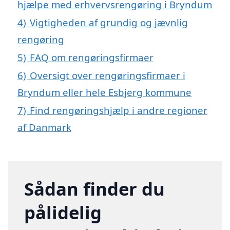
hjælpe med erhvervsrengøring i Bryndum
4)
Vigtigheden af grundig og jævnlig
rengøring
5)
FAQ om rengøringsfirmaer
6)
Oversigt over rengøringsfirmaer i
Bryndum eller hele Esbjerg kommune
7)
Find rengøringshjælp i andre regioner
af Danmark
Sådan finder du
pålidelig