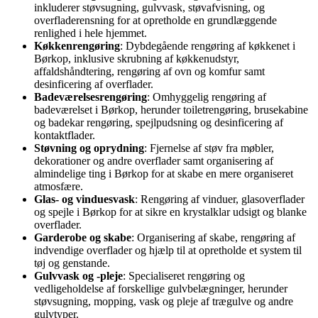
inkluderer støvsugning, gulvvask, støvafvisning, og
overfladerensning for at opretholde en grundlæggende
renlighed i hele hjemmet.
Køkkenrengøring
: Dybdegående rengøring af køkkenet i
Børkop, inklusive skrubning af køkkenudstyr,
affaldshåndtering, rengøring af ovn og komfur samt
desinficering af overflader.
Badeværelsesrengøring
: Omhyggelig rengøring af
badeværelset i Børkop, herunder toiletrengøring, brusekabine
og badekar rengøring, spejlpudsning og desinficering af
kontaktflader.
Støvning og oprydning
: Fjernelse af støv fra møbler,
dekorationer og andre overflader samt organisering af
almindelige ting i Børkop for at skabe en mere organiseret
atmosfære.
Glas- og vinduesvask
: Rengøring af vinduer, glasoverflader
og spejle i Børkop for at sikre en krystalklar udsigt og blanke
overflader.
Garderobe og skabe
: Organisering af skabe, rengøring af
indvendige overflader og hjælp til at opretholde et system til
tøj og genstande.
Gulvvask og -pleje
: Specialiseret rengøring og
vedligeholdelse af forskellige gulvbelægninger, herunder
støvsugning, mopping, vask og pleje af trægulve og andre
gulvtyper.