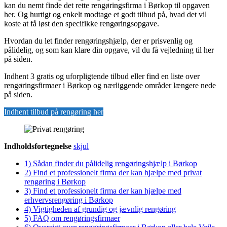
kan du nemt finde det rette rengøringsfirma i Børkop til opgaven
her. Og hurtigt og enkelt modtage et godt tilbud på, hvad det vil
koste at få løst den specifikke rengøringsopgave.
Hvordan du let finder rengøringshjælp, der er prisvenlig og
pålidelig, og som kan klare din opgave, vil du få vejledning til her
på siden.
Indhent 3 gratis og uforpligtende tilbud eller find en liste over
rengøringsfirmaer i Børkop og nærliggende områder længere nede
på siden.
Indhent tilbud på rengøring her
Indholdsfortegnelse
skjul
1)
Sådan finder du pålidelig rengøringshjælp i Børkop
2)
Find et professionelt firma der kan hjælpe med privat
rengøring i Børkop
3)
Find et professionelt firma der kan hjælpe med
erhvervsrengøring i Børkop
4)
Vigtigheden af grundig og jævnlig rengøring
5)
FAQ om rengøringsfirmaer