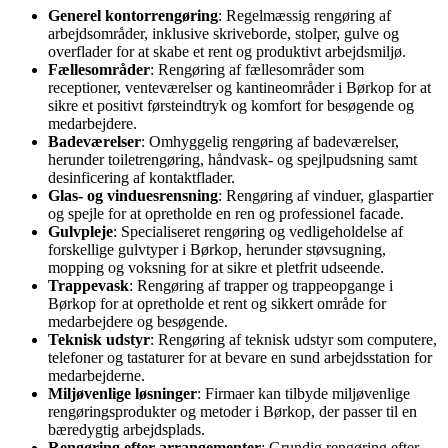
Generel kontorrengøring
: Regelmæssig rengøring af
arbejdsområder, inklusive skriveborde, stolper, gulve og
overflader for at skabe et rent og produktivt arbejdsmiljø.
Fællesområder
: Rengøring af fællesområder som
receptioner, venteværelser og kantineområder i Børkop for at
sikre et positivt førsteindtryk og komfort for besøgende og
medarbejdere.
Badeværelser
: Omhyggelig rengøring af badeværelser,
herunder toiletrengøring, håndvask- og spejlpudsning samt
desinficering af kontaktflader.
Glas- og vinduesrensning
: Rengøring af vinduer, glaspartier
og spejle for at opretholde en ren og professionel facade.
Gulvpleje
: Specialiseret rengøring og vedligeholdelse af
forskellige gulvtyper i Børkop, herunder støvsugning,
mopping og voksning for at sikre et pletfrit udseende.
Trappevask
: Rengøring af trapper og trappeopgange i
Børkop for at opretholde et rent og sikkert område for
medarbejdere og besøgende.
Teknisk udstyr
: Rengøring af teknisk udstyr som computere,
telefoner og tastaturer for at bevare en sund arbejdsstation for
medarbejderne.
Miljøvenlige løsninger
: Firmaer kan tilbyde miljøvenlige
rengøringsprodukter og metoder i Børkop, der passer til en
bæredygtig arbejdsplads.
Rengøring efter arrangementer
: Grundig rengøring efter