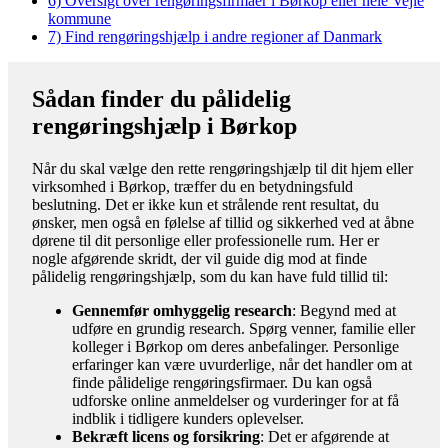
6)
Oversigt over rengøringsfirmaer i Børkop eller hele Vejle
kommune
7)
Find rengøringshjælp i andre regioner af Danmark
Sådan finder du pålidelig
rengøringshjælp i Børkop
Når du skal vælge den rette rengøringshjælp til dit hjem eller
virksomhed i Børkop, træffer du en betydningsfuld
beslutning. Det er ikke kun et strålende rent resultat, du
ønsker, men også en følelse af tillid og sikkerhed ved at åbne
dørene til dit personlige eller professionelle rum. Her er
nogle afgørende skridt, der vil guide dig mod at finde
pålidelig rengøringshjælp, som du kan have fuld tillid til:
Gennemfør omhyggelig research
: Begynd med at
udføre en grundig research. Spørg venner, familie eller
kolleger i Børkop om deres anbefalinger. Personlige
erfaringer kan være uvurderlige, når det handler om at
finde pålidelige rengøringsfirmaer. Du kan også
udforske online anmeldelser og vurderinger for at få
indblik i tidligere kunders oplevelser.
Bekræft licens og forsikring
: Det er afgørende at