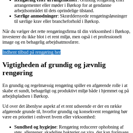
arrangementer eller møder i Børkop for at gendanne
arbejdsområdet til dets oprindelige tilstand.
Særlige anmodninger
: Skræddersyede rengøringsløsninger
til særlige krav eller brancheforhold i Børkop.
Når du vælger det rette rengøringsfirma til din virksomhed i Børkop,
investerer du ikke blot i et rent miljø, men også i et professionelt
image og en behagelig arbejdsatmosfære.
Indhent tilbud på rengøring her
Vigtigheden af grundig og jævnlig
rengøring
En grundig og regelmæssig rengøring spiller en afgørende rolle i at
skabe et sundt, behageligt og produktivt miljø både i hjemmet og på
arbejdspladsen i Børkop.
Ud over det åbenlyse aspekt af et rent udseende er der en række
afgørende grunde til, hvorfor grundig og konsekvent rengøring bør
være en prioritet i enhvert hvem eller virksomhed:
Sundhed og hygiejne
: Rengøring reducerer ophobning af
støv, allergener, skadelige bakterier og vira, der kan forårsage