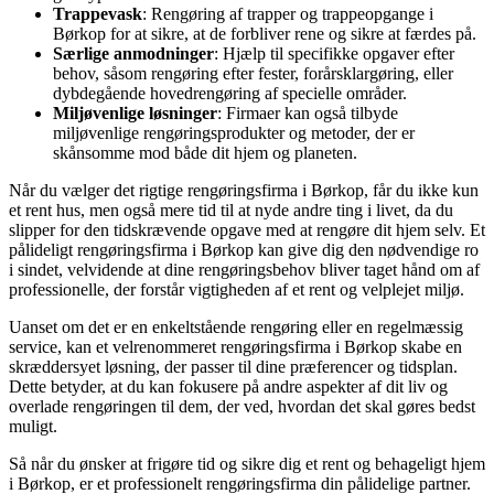
Trappevask
: Rengøring af trapper og trappeopgange i
Børkop for at sikre, at de forbliver rene og sikre at færdes på.
Særlige anmodninger
: Hjælp til specifikke opgaver efter
behov, såsom rengøring efter fester, forårsklargøring, eller
dybdegående hovedrengøring af specielle områder.
Miljøvenlige løsninger
: Firmaer kan også tilbyde
miljøvenlige rengøringsprodukter og metoder, der er
skånsomme mod både dit hjem og planeten.
Når du vælger det rigtige rengøringsfirma i Børkop, får du ikke kun
et rent hus, men også mere tid til at nyde andre ting i livet, da du
slipper for den tidskrævende opgave med at rengøre dit hjem selv. Et
pålideligt rengøringsfirma i Børkop kan give dig den nødvendige ro
i sindet, velvidende at dine rengøringsbehov bliver taget hånd om af
professionelle, der forstår vigtigheden af et rent og velplejet miljø.
Uanset om det er en enkeltstående rengøring eller en regelmæssig
service, kan et velrenommeret rengøringsfirma i Børkop skabe en
skræddersyet løsning, der passer til dine præferencer og tidsplan.
Dette betyder, at du kan fokusere på andre aspekter af dit liv og
overlade rengøringen til dem, der ved, hvordan det skal gøres bedst
muligt.
Så når du ønsker at frigøre tid og sikre dig et rent og behageligt hjem
i Børkop, er et professionelt rengøringsfirma din pålidelige partner.