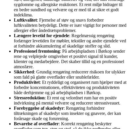
sygdomme og allergiske reaktioner. Et rent miljø bidrager til
en bedre sundhed og velvære og er med til at sikre et godt
indeklima.
Luftkvalitet
: Fjernelse af støv og snavs forbedrer
luftkvaliteten betydeligt. Dette er især vigtigt for personer med
allergier eller åndedrætsproblemer.
Længere levetid for ejendele
: Regelmæssig rengøring
forlænger levetiden for møbler, tekstiler og andre ejendele ved
at forhindre akkumulering af skadelige stoffer og slid.
Professionel fremtoning
: På arbejdspladsen i Børkop sender
rene og velplejede omgivelser et positivt signal til kunder,
klienter og medarbejdere. Det skaber tillid og en professionel
atmosfære.
Sikkerhed
: Grundig rengøring reducerer risikoen for ulykker
som fald på glatte overflader eller snublefælder.
Produktivitet
: Et ryddeligt og organiseret rum hjælper med at
forbedre koncentrationen, effektiviteten og produktiviteten
både derhjemme og på arbejdspladsen i Børkop.
Stressreduktion
: Et rent og velordnet rum har en positiv
indvirkning på mental velvære og reducerer stressniveauet.
Forebyggelse af skadedyr
: Rengøring forhindrer
tiltrækningen af skadedyr som insekter og gnavere, der kan
forårsage skade og forurening.
Bevarelse af overflader
: Korrekt rengøring beskytter
overflader som træ, sten og stof, så de ikke nedbrydes eller