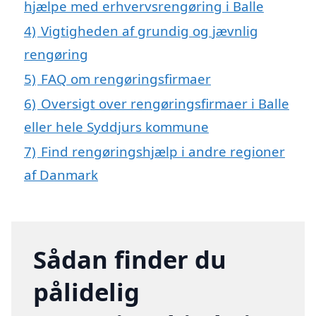
hjælpe med erhvervsrengøring i Balle
4)
Vigtigheden af grundig og jævnlig
rengøring
5)
FAQ om rengøringsfirmaer
6)
Oversigt over rengøringsfirmaer i Balle
eller hele Syddjurs kommune
7)
Find rengøringshjælp i andre regioner
af Danmark
Sådan finder du
pålidelig