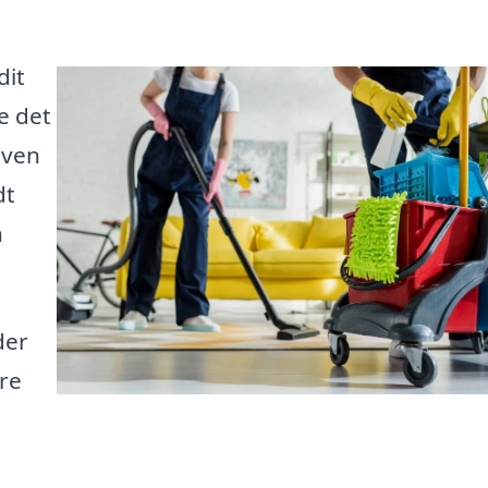
dit
e det
aven
dt
n
der
are