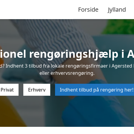
Forside
Jylland
ionel rengøringshjælp i 
? Indhent 3 tilbud fra lokale rengøringsfirmaer i Agersted h
eller erhvervsrengøring.
Privat
Erhverv
Indhent tilbud på rengøring her!