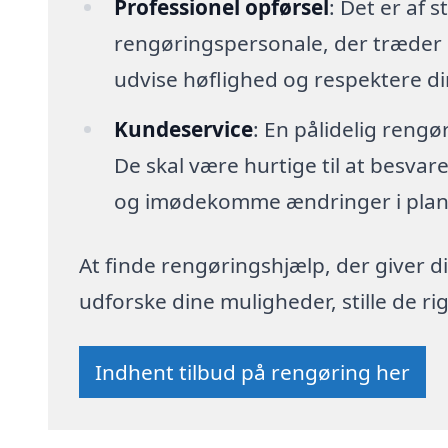
Professionel opførsel
: Det er af s
rengøringspersonale, der træder i
udvise høflighed og respektere di
Kundeservice
: En pålidelig reng
De skal være hurtige til at besva
og imødekomme ændringer i plan
At finde rengøringshjælp, der giver di
udforske dine muligheder, stille de 
Indhent tilbud på rengøring her