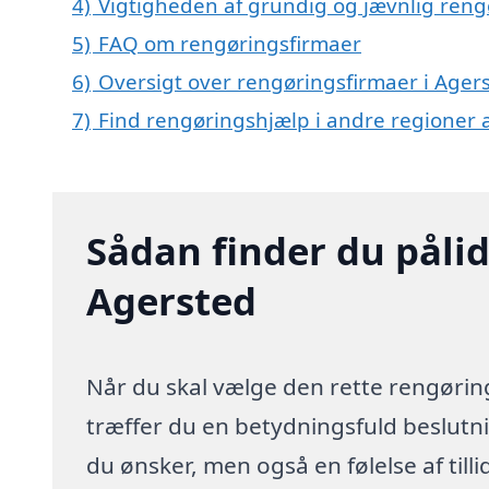
4)
Vigtigheden af grundig og jævnlig reng
5)
FAQ om rengøringsfirmaer
6)
Oversigt over rengøringsfirmaer i Age
7)
Find rengøringshjælp i andre regioner
Sådan finder du pålid
Agersted
Når du skal vælge den rette rengøring
træffer du en betydningsfuld beslutnin
du ønsker, men også en følelse af till