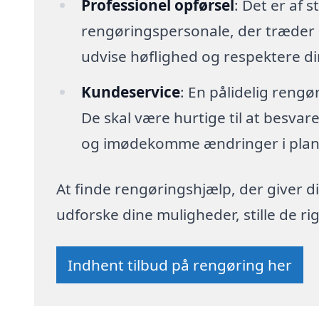
Professionel opførsel
: Det er af s
rengøringspersonale, der træder i
udvise høflighed og respektere din
Kundeservice
: En pålidelig reng
De skal være hurtige til at besva
og imødekomme ændringer i plan
At finde rengøringshjælp, der giver di
udforske dine muligheder, stille de 
Indhent tilbud på rengøring her