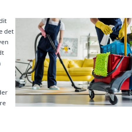
dit
e det
ven
dt
n
der
are