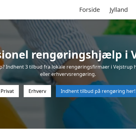
Forside
Jylland
sionel rengøringshjælp i V
? Indhent 3 tilbud fra lokale rengøringsfirmaer i Vejstrup h
eller erhvervsrengøring.
Privat
Erhverv
Indhent tilbud på rengøring her!