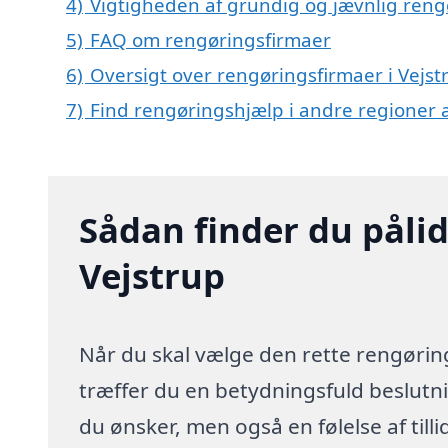
4)
Vigtigheden af grundig og jævnlig reng
5)
FAQ om rengøringsfirmaer
6)
Oversigt over rengøringsfirmaer i Vej
7)
Find rengøringshjælp i andre regioner
Sådan finder du pålid
Vejstrup
Når du skal vælge den rette rengørings
træffer du en betydningsfuld beslutnin
du ønsker, men også en følelse af till