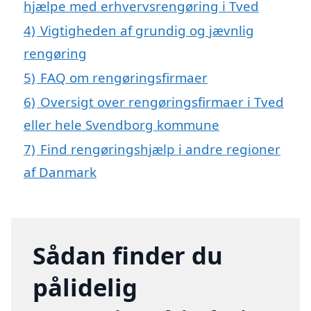
hjælpe med erhvervsrengøring i Tved
4)
Vigtigheden af grundig og jævnlig
rengøring
5)
FAQ om rengøringsfirmaer
6)
Oversigt over rengøringsfirmaer i Tved
eller hele Svendborg kommune
7)
Find rengøringshjælp i andre regioner
af Danmark
Sådan finder du
pålidelig