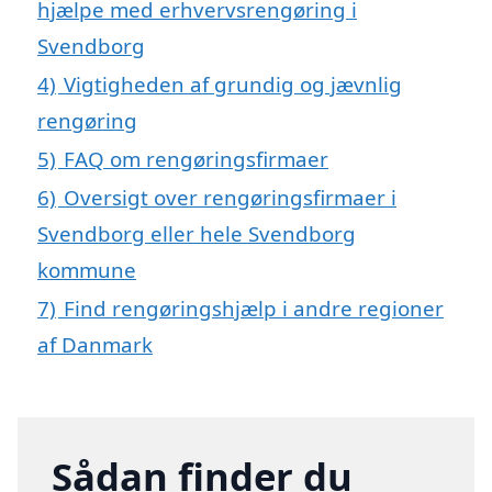
hjælpe med erhvervsrengøring i
Svendborg
4)
Vigtigheden af grundig og jævnlig
rengøring
5)
FAQ om rengøringsfirmaer
6)
Oversigt over rengøringsfirmaer i
Svendborg eller hele Svendborg
kommune
7)
Find rengøringshjælp i andre regioner
af Danmark
Sådan finder du