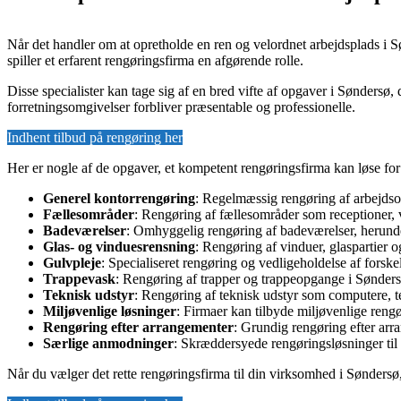
Når det handler om at opretholde en ren og velordnet arbejdsplads 
spiller et erfarent rengøringsfirma en afgørende rolle.
Disse specialister kan tage sig af en bred vifte af opgaver i Søndersø, d
forretningsomgivelser forbliver præsentable og professionelle.
Indhent tilbud på rengøring her
Her er nogle af de opgaver, et kompetent rengøringsfirma kan løse fo
Generel kontorrengøring
: Regelmæssig rengøring af arbejdsom
Fællesområder
: Rengøring af fællesområder som receptioner, 
Badeværelser
: Omhyggelig rengøring af badeværelser, herunder
Glas- og vinduesrensning
: Rengøring af vinduer, glaspartier o
Gulvpleje
: Specialiseret rengøring og vedligeholdelse af forsk
Trappevask
: Rengøring af trapper og trappeopgange i Sønders
Teknisk udstyr
: Rengøring af teknisk udstyr som computere, te
Miljøvenlige løsninger
: Firmaer kan tilbyde miljøvenlige reng
Rengøring efter arrangementer
: Grundig rengøring efter arr
Særlige anmodninger
: Skræddersyede rengøringsløsninger til 
Når du vælger det rette rengøringsfirma til din virksomhed i Søndersø,