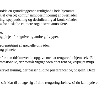
etholde en grundlæggende renlighed i hele hjemmet.
 af ovn og komfur samt desinficering af overflader.
g, spejlpudsning og desinficering af kontaktflader.
sø for at skabe en mere organiseret atmosfære.
.
e.
g pleje af trægulve og andre gulvtyper.
vedrengøring af specielle områder.
og planeten.
per for den tidskrævende opgave med at rengøre dit hjem selv. Et
ssionelle, der forstår vigtigheden af et rent og velplejet miljø.
yet løsning, der passer til dine præferencer og tidsplan. Dette
 står klar til at tage sig af dine rengøringsbehov, så du kan nyde et