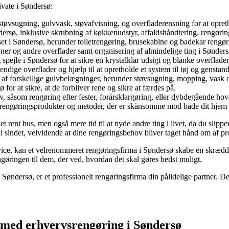
ivate i Søndersø:
støvsugning, gulvvask, støvafvisning, og overfladerensning for at opr
rsø, inklusive skrubning af køkkenudstyr, affaldshåndtering, rengøring
t i Søndersø, herunder toiletrengøring, brusekabine og badekar rengørin
ioner og andre overflader samt organisering af almindelige ting i Sønder
spejle i Søndersø for at sikre en krystalklar udsigt og blanke overflader
endige overflader og hjælp til at opretholde et system til tøj og genstand
e af forskellige gulvbelægninger, herunder støvsugning, mopping, vask o
for at sikre, at de forbliver rene og sikre at færdes på.
ov, såsom rengøring efter fester, forårsklargøring, eller dybdegående ho
e rengøringsprodukter og metoder, der er skånsomme mod både dit hjem 
t rent hus, men også mere tid til at nyde andre ting i livet, da du slip
sindet, velvidende at dine rengøringsbehov bliver taget hånd om af profe
ice, kan et velrenommeret rengøringsfirma i Søndersø skabe en skrædders
ngøringen til dem, der ved, hvordan det skal gøres bedst muligt.
i Søndersø, er et professionelt rengøringsfirma din pålidelige partner. De
e med erhvervsrengøring i Søndersø