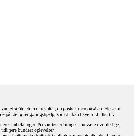
kun et strålende rent resultat, du ønsker, men også en følelse af
nde pålidelig rengøringshjælp, som du kan have fuld tillid til:
deres anbefalinger. Personlige erfaringer kan være uvurderlige,
 tidligere kunders oplevelser.
inger. Dette vil beskytte dig i tilfælde af eventuelle uheld under