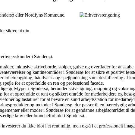
i Søndersø eller Nordfyns Kommune,
er sikrer, at din
r erhvervskunder i Søndersø:
råder, inklusive skriveborde, stolper, gulve og overflader for at skabe 
venteværelser og kantineområder i Søndersø for at sikre et positivt før
 toiletrengøring, håndvask- og spejlpudsning samt desinficering af kon
g spejle for at opretholde en ren og professionel facade.
ellige gulvtyper i Søndersø, herunder støvsugning, mopping og voksning f
ø for at opretholde et rent og sikkert område for medarbejdere og besø
lefoner og tastaturer for at bevare en sund arbejdsstation for medarbejd
øringsprodukter og metoder i Søndersø, der passer til en bæredygtig arb
angementer eller møder i Søndersø for at gendanne arbejdsområdet til det
særlige krav eller brancheforhold i Søndersø.
 investerer du ikke blot i et rent miljø, men også i et professionelt im