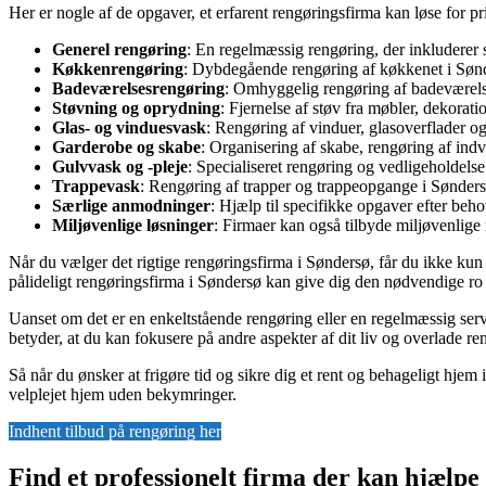
Her er nogle af de opgaver, et erfarent rengøringsfirma kan løse for pr
Generel rengøring
: En regelmæssig rengøring, der inkluderer 
Køkkenrengøring
: Dybdegående rengøring af køkkenet i Sønde
Badeværelsesrengøring
: Omhyggelig rengøring af badeværelse
Støvning og oprydning
: Fjernelse af støv fra møbler, dekorat
Glas- og vinduesvask
: Rengøring af vinduer, glasoverflader og 
Garderobe og skabe
: Organisering af skabe, rengøring af indv
Gulvvask og -pleje
: Specialiseret rengøring og vedligeholdels
Trappevask
: Rengøring af trapper og trappeopgange i Søndersø 
Særlige anmodninger
: Hjælp til specifikke opgaver efter beh
Miljøvenlige løsninger
: Firmaer kan også tilbyde miljøvenlig
Når du vælger det rigtige rengøringsfirma i Søndersø, får du ikke kun e
pålideligt rengøringsfirma i Søndersø kan give dig den nødvendige ro i 
Uanset om det er en enkeltstående rengøring eller en regelmæssig serv
betyder, at du kan fokusere på andre aspekter af dit liv og overlade re
Så når du ønsker at frigøre tid og sikre dig et rent og behageligt hjem 
velplejet hjem uden bekymringer.
Indhent tilbud på rengøring her
Find et professionelt firma der kan hjælp