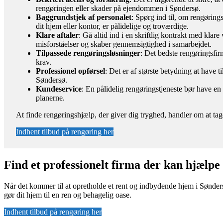
rengøringen eller skader på ejendommen i Søndersø.
Baggrundstjek af personalet
: Spørg ind til, om rengøring
dit hjem eller kontor, er pålidelige og troværdige.
Klare aftaler
: Gå altid ind i en skriftlig kontrakt med kla
misforståelser og skaber gennemsigtighed i samarbejdet.
Tilpassede rengøringsløsninger
: Det bedste rengøringsfirm
krav.
Professionel opførsel
: Det er af største betydning at have t
Søndersø.
Kundeservice
: En pålidelig rengøringstjeneste bør have e
planerne.
At finde rengøringshjælp, der giver dig tryghed, handler om at tag
Indhent tilbud på rengøring her
Find et professionelt firma der kan hjælpe
Når det kommer til at opretholde et rent og indbydende hjem i Sønders
gør dit hjem til en ren og behagelig oase.
Indhent tilbud på rengøring her