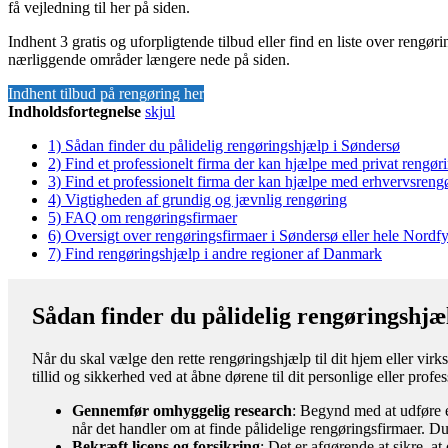
få vejledning til her på siden.
Indhent 3 gratis og uforpligtende tilbud eller find en liste over rengø
nærliggende områder længere nede på siden.
Indhent tilbud på rengøring her
Indholdsfortegnelse
skjul
1)
Sådan finder du pålidelig rengøringshjælp i Søndersø
2)
Find et professionelt firma der kan hjælpe med privat rengør
3)
Find et professionelt firma der kan hjælpe med erhvervsreng
4)
Vigtigheden af grundig og jævnlig rengøring
5)
FAQ om rengøringsfirmaer
6)
Oversigt over rengøringsfirmaer i Søndersø eller hele Nor
7)
Find rengøringshjælp i andre regioner af Danmark
Sådan finder du pålidelig rengøringshjæ
Når du skal vælge den rette rengøringshjælp til dit hjem eller virk
tillid og sikkerhed ved at åbne dørene til dit personlige eller prof
Gennemfør omhyggelig research
: Begynd med at udføre e
når det handler om at finde pålidelige rengøringsfirmaer. Du
Bekræft licens og forsikring
: Det er afgørende at sikre, a