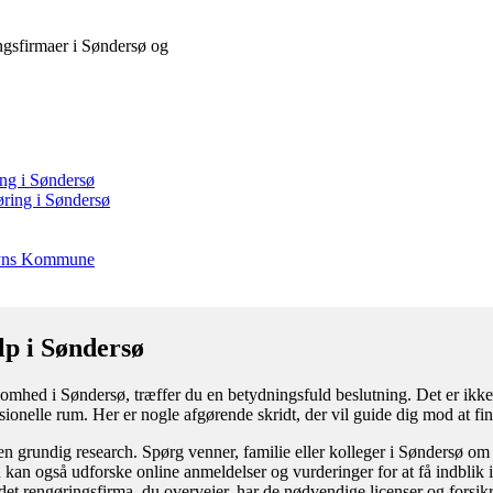
ringsfirmaer i Søndersø og
ing i Søndersø
øring i Søndersø
dfyns Kommune
lp i Søndersø
somhed i Søndersø, træffer du en betydningsfuld beslutning. Det er ikke 
essionelle rum. Her er nogle afgørende skridt, der vil guide dig mod at fi
n grundig research. Spørg venner, familie eller kolleger i Søndersø om 
 kan også udforske online anmeldelser og vurderinger for at få indblik i
t det rengøringsfirma, du overvejer, har de nødvendige licenser og forsikr