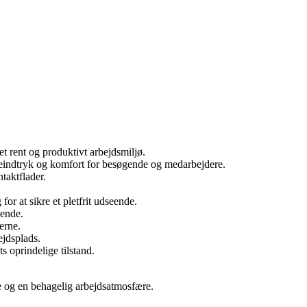
et rent og produktivt arbejdsmiljø.
steindtryk og komfort for besøgende og medarbejdere.
taktflader.
or at sikre et pletfrit udseende.
gende.
erne.
ejdsplads.
s oprindelige tilstand.
age og en behagelig arbejdsatmosfære.