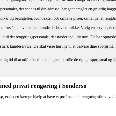
spersonalet, der sendes til din adresse, har gennemgået en grundig baggru
re vilkår og betingelser. Kontrakten bør omfatte priser, omfanget af reng
a forstår, at hver enkelt kundes behov er unikke. Vælg en service, der er
illid til det rengøringspersonale, der træder ind i dit rum. De bør optræd
n stærk kundeservice. De skal være hurtige til at besvare dine spørgs
e dig tid til at udforske dine muligheder, stille de rigtige spørgsmål o
 med privat rengøring i Søndersø
ø, er det en kæmpe hjælp at have et professionelt rengøringsfirma ved d