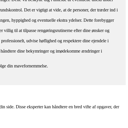
ndskontrol. Det er vigtigt at vide, at de personer, der træder ind i
øringen, hyppighed og eventuelle ekstra ydelser. Dette forebygger
 villig til at tilpasse rengøringsrutinerne efter dine ønsker og
e professionelt, udvise høflighed og respektere dine ejendele i
mål, håndtere dine bekymringer og imødekomme ændringer i
g følge din mavefornemmelse.
in side. Disse eksperter kan håndtere en bred vifte af opgaver, der