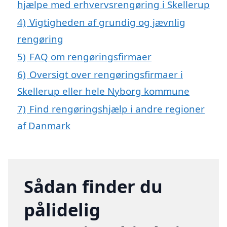
hjælpe med erhvervsrengøring i Skellerup
4)
Vigtigheden af grundig og jævnlig
rengøring
5)
FAQ om rengøringsfirmaer
6)
Oversigt over rengøringsfirmaer i
Skellerup eller hele Nyborg kommune
7)
Find rengøringshjælp i andre regioner
af Danmark
Sådan finder du
pålidelig