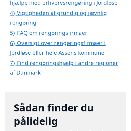
hjælpe med erhvervsrengøring i Jordløse
4)
Vigtigheden af grundig og jævnlig
rengøring
5)
FAQ om rengøringsfirmaer
6)
Oversigt over rengøringsfirmaer i
Jordløse eller hele Assens kommune
7)
Find rengøringshjælp i andre regioner
af Danmark
Sådan finder du
pålidelig