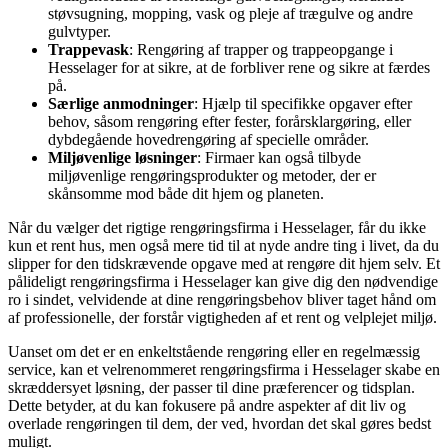
støvsugning, mopping, vask og pleje af trægulve og andre
gulvtyper.
Trappevask
: Rengøring af trapper og trappeopgange i
Hesselager for at sikre, at de forbliver rene og sikre at færdes
på.
Særlige anmodninger
: Hjælp til specifikke opgaver efter
behov, såsom rengøring efter fester, forårsklargøring, eller
dybdegående hovedrengøring af specielle områder.
Miljøvenlige løsninger
: Firmaer kan også tilbyde
miljøvenlige rengøringsprodukter og metoder, der er
skånsomme mod både dit hjem og planeten.
Når du vælger det rigtige rengøringsfirma i Hesselager, får du ikke
kun et rent hus, men også mere tid til at nyde andre ting i livet, da du
slipper for den tidskrævende opgave med at rengøre dit hjem selv. Et
pålideligt rengøringsfirma i Hesselager kan give dig den nødvendige
ro i sindet, velvidende at dine rengøringsbehov bliver taget hånd om
af professionelle, der forstår vigtigheden af et rent og velplejet miljø.
Uanset om det er en enkeltstående rengøring eller en regelmæssig
service, kan et velrenommeret rengøringsfirma i Hesselager skabe en
skræddersyet løsning, der passer til dine præferencer og tidsplan.
Dette betyder, at du kan fokusere på andre aspekter af dit liv og
overlade rengøringen til dem, der ved, hvordan det skal gøres bedst
muligt.