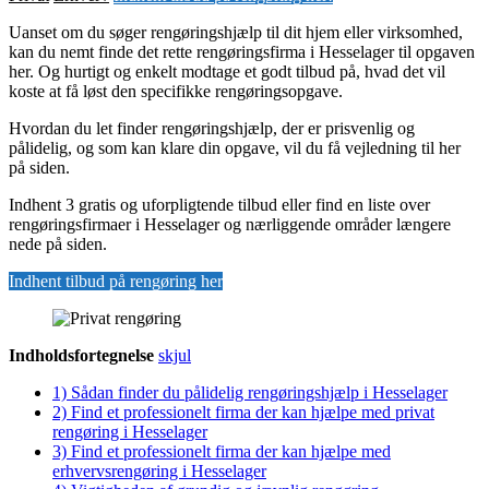
Uanset om du søger rengøringshjælp til dit hjem eller virksomhed,
kan du nemt finde det rette rengøringsfirma i Hesselager til opgaven
her. Og hurtigt og enkelt modtage et godt tilbud på, hvad det vil
koste at få løst den specifikke rengøringsopgave.
Hvordan du let finder rengøringshjælp, der er prisvenlig og
pålidelig, og som kan klare din opgave, vil du få vejledning til her
på siden.
Indhent 3 gratis og uforpligtende tilbud eller find en liste over
rengøringsfirmaer i Hesselager og nærliggende områder længere
nede på siden.
Indhent tilbud på rengøring her
Indholdsfortegnelse
skjul
1)
Sådan finder du pålidelig rengøringshjælp i Hesselager
2)
Find et professionelt firma der kan hjælpe med privat
rengøring i Hesselager
3)
Find et professionelt firma der kan hjælpe med
erhvervsrengøring i Hesselager