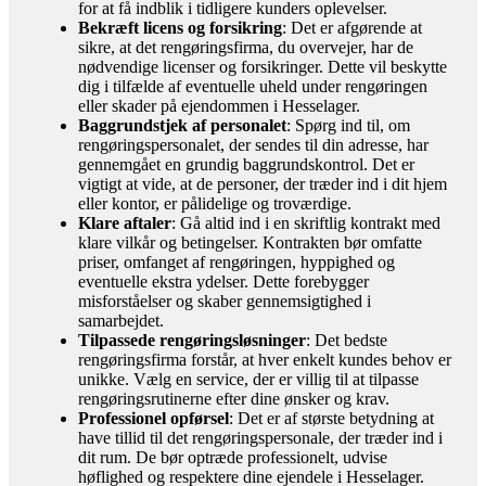
for at få indblik i tidligere kunders oplevelser.
Bekræft licens og forsikring
: Det er afgørende at
sikre, at det rengøringsfirma, du overvejer, har de
nødvendige licenser og forsikringer. Dette vil beskytte
dig i tilfælde af eventuelle uheld under rengøringen
eller skader på ejendommen i Hesselager.
Baggrundstjek af personalet
: Spørg ind til, om
rengøringspersonalet, der sendes til din adresse, har
gennemgået en grundig baggrundskontrol. Det er
vigtigt at vide, at de personer, der træder ind i dit hjem
eller kontor, er pålidelige og troværdige.
Klare aftaler
: Gå altid ind i en skriftlig kontrakt med
klare vilkår og betingelser. Kontrakten bør omfatte
priser, omfanget af rengøringen, hyppighed og
eventuelle ekstra ydelser. Dette forebygger
misforståelser og skaber gennemsigtighed i
samarbejdet.
Tilpassede rengøringsløsninger
: Det bedste
rengøringsfirma forstår, at hver enkelt kundes behov er
unikke. Vælg en service, der er villig til at tilpasse
rengøringsrutinerne efter dine ønsker og krav.
Professionel opførsel
: Det er af største betydning at
have tillid til det rengøringspersonale, der træder ind i
dit rum. De bør optræde professionelt, udvise
høflighed og respektere dine ejendele i Hesselager.