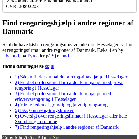
Virksomhedsform: Enkeltmandsvirksomhed
CVR: 30892208
Find rengøringshjælp i andre regioner af
Danmark
Skal du have løst en rengøringsopgave uden for Hesselager, så find
et rengøringsfirma i andre regioner af Danmark. F.eks. i en by
i
Jylland
, på
Fyn
eller på
Sjælland
.
Indholdsfortegnelse
skjul
1)
Sådan finder du pålidelig rengøringshjælp i Hesselager
2)
Find et professionelt firma der kan hjælpe med privat
rengøring i Hesselager
3)
Find et professionelt firma der kan hjælpe med
erhvervsrengøring i Hesselager
4)
Vigtigheden af grundig og jævnlig rengøring
5)
FAQ om rengøringsfirmaer
6)
Oversigt over rengøringsfirmaer i Hesselager eller hele
Svendborg kommune
7)
Find rengøringshjælp i andre regioner af Danmark
Copyright 2026 - Pilanto Aps