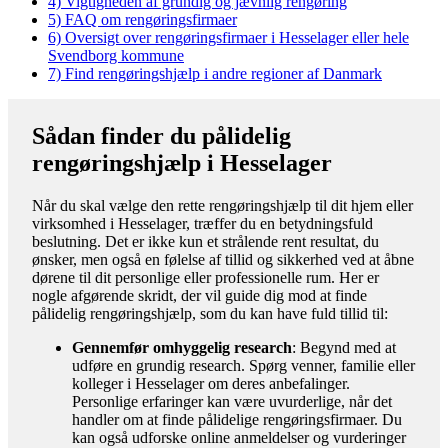
4)
Vigtigheden af grundig og jævnlig rengøring
5)
FAQ om rengøringsfirmaer
6)
Oversigt over rengøringsfirmaer i Hesselager eller hele
Svendborg kommune
7)
Find rengøringshjælp i andre regioner af Danmark
Sådan finder du pålidelig
rengøringshjælp i Hesselager
Når du skal vælge den rette rengøringshjælp til dit hjem eller
virksomhed i Hesselager, træffer du en betydningsfuld
beslutning. Det er ikke kun et strålende rent resultat, du
ønsker, men også en følelse af tillid og sikkerhed ved at åbne
dørene til dit personlige eller professionelle rum. Her er
nogle afgørende skridt, der vil guide dig mod at finde
pålidelig rengøringshjælp, som du kan have fuld tillid til:
Gennemfør omhyggelig research
: Begynd med at
udføre en grundig research. Spørg venner, familie eller
kolleger i Hesselager om deres anbefalinger.
Personlige erfaringer kan være uvurderlige, når det
handler om at finde pålidelige rengøringsfirmaer. Du
kan også udforske online anmeldelser og vurderinger