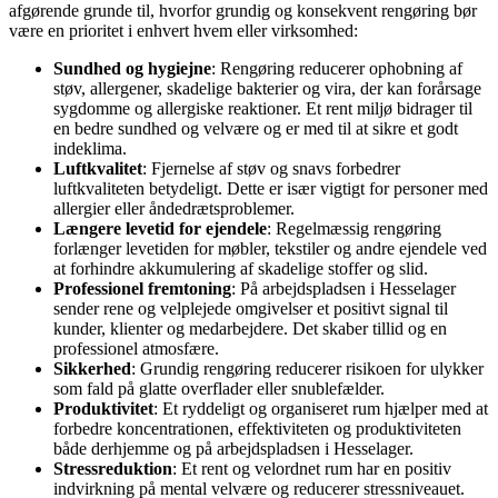
afgørende grunde til, hvorfor grundig og konsekvent rengøring bør
være en prioritet i enhvert hvem eller virksomhed:
Sundhed og hygiejne
: Rengøring reducerer ophobning af
støv, allergener, skadelige bakterier og vira, der kan forårsage
sygdomme og allergiske reaktioner. Et rent miljø bidrager til
en bedre sundhed og velvære og er med til at sikre et godt
indeklima.
Luftkvalitet
: Fjernelse af støv og snavs forbedrer
luftkvaliteten betydeligt. Dette er især vigtigt for personer med
allergier eller åndedrætsproblemer.
Længere levetid for ejendele
: Regelmæssig rengøring
forlænger levetiden for møbler, tekstiler og andre ejendele ved
at forhindre akkumulering af skadelige stoffer og slid.
Professionel fremtoning
: På arbejdspladsen i Hesselager
sender rene og velplejede omgivelser et positivt signal til
kunder, klienter og medarbejdere. Det skaber tillid og en
professionel atmosfære.
Sikkerhed
: Grundig rengøring reducerer risikoen for ulykker
som fald på glatte overflader eller snublefælder.
Produktivitet
: Et ryddeligt og organiseret rum hjælper med at
forbedre koncentrationen, effektiviteten og produktiviteten
både derhjemme og på arbejdspladsen i Hesselager.
Stressreduktion
: Et rent og velordnet rum har en positiv
indvirkning på mental velvære og reducerer stressniveauet.