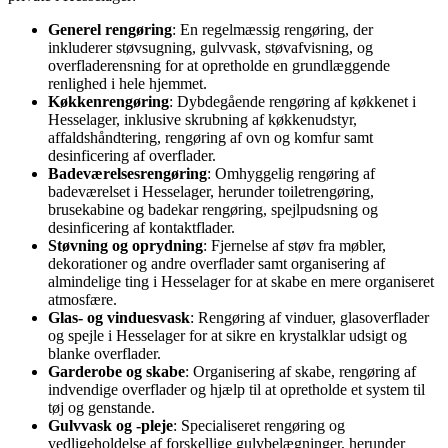
Generel rengøring
: En regelmæssig rengøring, der
inkluderer støvsugning, gulvvask, støvafvisning, og
overfladerensning for at opretholde en grundlæggende
renlighed i hele hjemmet.
Køkkenrengøring
: Dybdegående rengøring af køkkenet i
Hesselager, inklusive skrubning af køkkenudstyr,
affaldshåndtering, rengøring af ovn og komfur samt
desinficering af overflader.
Badeværelsesrengøring
: Omhyggelig rengøring af
badeværelset i Hesselager, herunder toiletrengøring,
brusekabine og badekar rengøring, spejlpudsning og
desinficering af kontaktflader.
Støvning og oprydning
: Fjernelse af støv fra møbler,
dekorationer og andre overflader samt organisering af
almindelige ting i Hesselager for at skabe en mere organiseret
atmosfære.
Glas- og vinduesvask
: Rengøring af vinduer, glasoverflader
og spejle i Hesselager for at sikre en krystalklar udsigt og
blanke overflader.
Garderobe og skabe
: Organisering af skabe, rengøring af
indvendige overflader og hjælp til at opretholde et system til
tøj og genstande.
Gulvvask og -pleje
: Specialiseret rengøring og
vedligeholdelse af forskellige gulvbelægninger, herunder