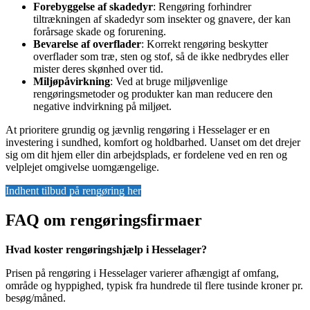
Forebyggelse af skadedyr
: Rengøring forhindrer
tiltrækningen af skadedyr som insekter og gnavere, der kan
forårsage skade og forurening.
Bevarelse af overflader
: Korrekt rengøring beskytter
overflader som træ, sten og stof, så de ikke nedbrydes eller
mister deres skønhed over tid.
Miljøpåvirkning
: Ved at bruge miljøvenlige
rengøringsmetoder og produkter kan man reducere den
negative indvirkning på miljøet.
At prioritere grundig og jævnlig rengøring i Hesselager er en
investering i sundhed, komfort og holdbarhed. Uanset om det drejer
sig om dit hjem eller din arbejdsplads, er fordelene ved en ren og
velplejet omgivelse uomgængelige.
Indhent tilbud på rengøring her
FAQ om rengøringsfirmaer
Hvad koster rengøringshjælp i Hesselager?
Prisen på rengøring i Hesselager varierer afhængigt af omfang,
område og hyppighed, typisk fra hundrede til flere tusinde kroner pr.
besøg/måned.