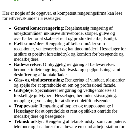
Her er nogle af de opgaver, et kompetent rengøringsfirma kan løse
for erhvervskunder i Hesselager:
Generel kontorrengøring
: Regelmæssig rengøring af
arbejdsområder, inklusive skriveborde, stolper, gulve og
overflader for at skabe et rent og produktivt arbejdsmiljø.
Fællesområder
: Rengøring af fællesområder som
receptioner, venteværelser og kantineområder i Hesselager for
at sikre et positivt førsteindtryk og komfort for besøgende og
medarbejdere.
Badeværelser
: Omhyggelig rengøring af badeværelser,
herunder toiletrengøring, håndvask- og spejlpudsning samt
desinficering af kontaktflader.
Glas- og vinduesrensning
: Rengøring af vinduer, glaspartier
og spejle for at opretholde en ren og professionel facade.
Gulvpleje
: Specialiseret rengøring og vedligeholdelse af
forskellige gulvtyper i Hesselager, herunder støvsugning,
mopping og voksning for at sikre et pletfrit udseende.
Trappevask
: Rengøring af trapper og trappeopgange i
Hesselager for at opretholde et rent og sikkert område for
medarbejdere og besøgende.
Teknisk udstyr
: Rengøring af teknisk udstyr som computere,
telefoner og tastaturer for at bevare en sund arbejdsstation for