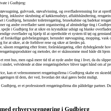
ivate i Gudbjerg:
støvsugning, gulvvask, støvafvisning, og overfladerensning for at opr
erg, inklusive skrubning af køkkenudstyr, affaldshåndtering, rengøring
t i Gudbjerg, herunder toiletrengøring, brusekabine og badekar rengøri
ioner og andre overflader samt organisering af almindelige ting i Gudbje
spejle i Gudbjerg for at sikre en krystalklar udsigt og blanke overflader
endige overflader og hjælp til at opretholde et system til tøj og genstand
e af forskellige gulvbelægninger, herunder støvsugning, mopping, vask o
for at sikre, at de forbliver rene og sikre at færdes på.
ov, såsom rengøring efter fester, forårsklargøring, eller dybdegående ho
e rengøringsprodukter og metoder, der er skånsomme mod både dit hjem 
t rent hus, men også mere tid til at nyde andre ting i livet, da du slip
sindet, velvidende at dine rengøringsbehov bliver taget hånd om af profe
ice, kan et velrenommeret rengøringsfirma i Gudbjerg skabe en skrædder
ngøringen til dem, der ved, hvordan det skal gøres bedst muligt.
i Gudbjerg, er et professionelt rengøringsfirma din pålidelige partner. De
e med erhvervsrengøring i Gudbjerg