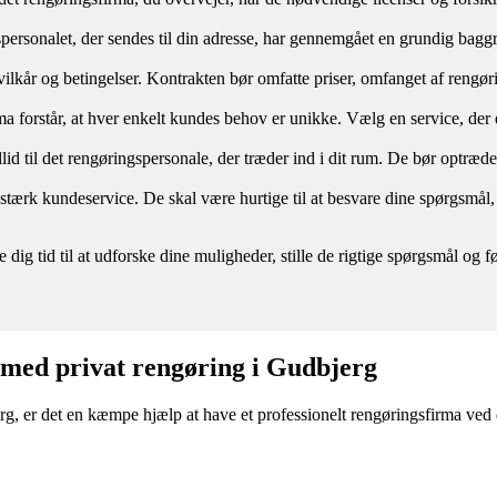
spersonalet, der sendes til din adresse, har gennemgået en grundig baggru
re vilkår og betingelser. Kontrakten bør omfatte priser, omfanget af reng
a forstår, at hver enkelt kundes behov er unikke. Vælg en service, der er
illid til det rengøringspersonale, der træder ind i dit rum. De bør optræd
n stærk kundeservice. De skal være hurtige til at besvare dine spørgs
e dig tid til at udforske dine muligheder, stille de rigtige spørgsmål o
e med privat rengøring i Gudbjerg
g, er det en kæmpe hjælp at have et professionelt rengøringsfirma ved d