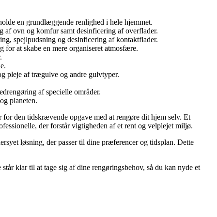
etholde en grundlæggende renlighed i hele hjemmet.
 af ovn og komfur samt desinficering af overflader.
ng, spejlpudsning og desinficering af kontaktflader.
rg for at skabe en mere organiseret atmosfære.
.
e.
g pleje af trægulve og andre gulvtyper.
vedrengøring af specielle områder.
og planeten.
per for den tidskrævende opgave med at rengøre dit hjem selv. Et
ssionelle, der forstår vigtigheden af et rent og velplejet miljø.
syet løsning, der passer til dine præferencer og tidsplan. Dette
 står klar til at tage sig af dine rengøringsbehov, så du kan nyde et