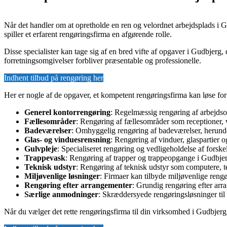
Når det handler om at opretholde en ren og velordnet arbejdsplads i
spiller et erfarent rengøringsfirma en afgørende rolle.
Disse specialister kan tage sig af en bred vifte af opgaver i Gudbjerg, d
forretningsomgivelser forbliver præsentable og professionelle.
Indhent tilbud på rengøring her
Her er nogle af de opgaver, et kompetent rengøringsfirma kan løse fo
Generel kontorrengøring
: Regelmæssig rengøring af arbejdsom
Fællesområder
: Rengøring af fællesområder som receptioner, 
Badeværelser
: Omhyggelig rengøring af badeværelser, herunder
Glas- og vinduesrensning
: Rengøring af vinduer, glaspartier o
Gulvpleje
: Specialiseret rengøring og vedligeholdelse af forsk
Trappevask
: Rengøring af trapper og trappeopgange i Gudbjer
Teknisk udstyr
: Rengøring af teknisk udstyr som computere, te
Miljøvenlige løsninger
: Firmaer kan tilbyde miljøvenlige reng
Rengøring efter arrangementer
: Grundig rengøring efter arr
Særlige anmodninger
: Skræddersyede rengøringsløsninger til 
Når du vælger det rette rengøringsfirma til din virksomhed i Gudbjerg,