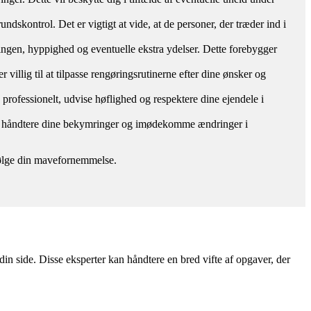
ndskontrol. Det er vigtigt at vide, at de personer, der træder ind i
øringen, hyppighed og eventuelle ekstra ydelser. Dette forebygger
 villig til at tilpasse rengøringsrutinerne efter dine ønsker og
e professionelt, udvise høflighed og respektere dine ejendele i
mål, håndtere dine bekymringer og imødekomme ændringer i
g følge din mavefornemmelse.
in side. Disse eksperter kan håndtere en bred vifte af opgaver, der