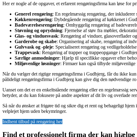
Her er nogle af de opgaver, et erfarent rengøringsfirma kan løse for pr
Generel rengøring
: En regelmæssig rengøring, der inkluderer 
Køkkenrengøring
: Dybdegående rengøring af køkkenet i Gudbj
Badeværelsesrengøring
: Omhyggelig rengøring af badeværelse
Støvning og oprydning
: Fjernelse af støv fra møbler, dekorat
Glas- og vinduesvask
: Rengøring af vinduer, glasoverflader og 
Garderobe og skabe
: Organisering af skabe, rengøring af indv
Gulvvask og -pleje
: Specialiseret rengøring og vedligeholdels
Trappevask
: Rengøring af trapper og trappeopgange i Gudbjerg 
Særlige anmodninger
: Hjælp til specifikke opgaver efter beh
Miljøvenlige løsninger
: Firmaer kan også tilbyde miljøvenlig
Når du vælger det rigtige rengøringsfirma i Gudbjerg, får du ikke kun e
pålideligt rengøringsfirma i Gudbjerg kan give dig den nødvendige ro i 
Uanset om det er en enkeltstående rengøring eller en regelmæssig serv
betyder, at du kan fokusere på andre aspekter af dit liv og overlade re
Så når du ønsker at frigøre tid og sikre dig et rent og behageligt hjem 
velplejet hjem uden bekymringer.
Indhent tilbud på rengøring her
Find et professionelt firma der kan hjælp