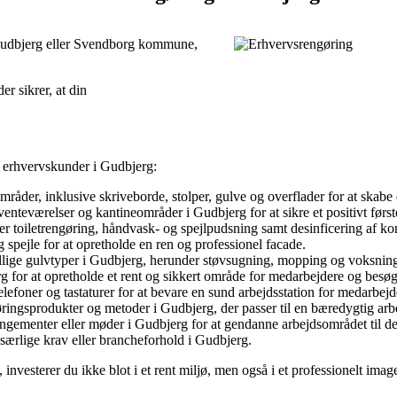
 Gudbjerg eller Svendborg kommune,
er sikrer, at din
r erhvervskunder i Gudbjerg:
råder, inklusive skriveborde, stolper, gulve og overflader for at skabe 
venteværelser og kantineområder i Gudbjerg for at sikre et positivt før
 toiletrengøring, håndvask- og spejlpudsning samt desinficering af kon
g spejle for at opretholde en ren og professionel facade.
ellige gulvtyper i Gudbjerg, herunder støvsugning, mopping og voksning f
g for at opretholde et rent og sikkert område for medarbejdere og besø
lefoner og tastaturer for at bevare en sund arbejdsstation for medarbejd
øringsprodukter og metoder i Gudbjerg, der passer til en bæredygtig arb
angementer eller møder i Gudbjerg for at gendanne arbejdsområdet til det
særlige krav eller brancheforhold i Gudbjerg.
 investerer du ikke blot i et rent miljø, men også i et professionelt im