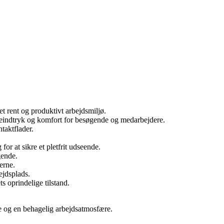
et rent og produktivt arbejdsmiljø.
steindtryk og komfort for besøgende og medarbejdere.
taktflader.
or at sikre et pletfrit udseende.
gende.
erne.
ejdsplads.
s oprindelige tilstand.
age og en behagelig arbejdsatmosfære.