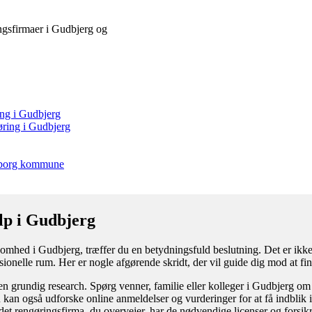
ringsfirmaer i Gudbjerg og
ing i Gudbjerg
øring i Gudbjerg
ndborg kommune
lp i Gudbjerg
somhed i Gudbjerg, træffer du en betydningsfuld beslutning. Det er ikke 
essionelle rum. Her er nogle afgørende skridt, der vil guide dig mod at fi
n grundig research. Spørg venner, familie eller kolleger i Gudbjerg om 
 kan også udforske online anmeldelser og vurderinger for at få indblik i
t det rengøringsfirma, du overvejer, har de nødvendige licenser og forsikr