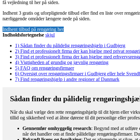
få vejledning til her på siden.
Indhent 3 gratis og uforpligtende tilbud eller find en liste over rengø
nærliggende områder længere nede på siden.
Indhent tilbud på rengøring her
Indholdsfortegnelse
skjul
1)
Sådan finder du pålidelig rengøringshjælp i Gudbjerg
2)
Find et professionelt firma der kan hjælpe med privat rengør
3)
Find et professionelt firma der kan hjælpe med erhvervsreng
4)
Vigtigheden af grundig og jævnlig rengøring
5)
FAQ om rengøringsfirmaer
6)
Oversigt over rengøringsfirmaer i Gudbjerg eller hele Sve
7)
Find rengøringshjælp i andre regioner af Danmark
Sådan finder du pålidelig rengøringshjæ
Når du skal vælge den rette rengøringshjælp til dit hjem eller virk
tillid og sikkerhed ved at åbne dørene til dit personlige eller prof
Gennemfør omhyggelig research
: Begynd med at udføre e
når det handler om at finde pålidelige rengøringsfirmaer. Du
Bekræft licens og forsikring
: Det er afgørende at sikre, a