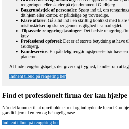
rengøringen eller skader på ejendommen i Gudbjerg.
Baggrundstjek af personalet
: Spørg ind til, om rengøring
dit hjem eller kontor, er pålidelige og troværdige.
Klare aftaler
: Gå altid ind i en skriftlig kontrakt med kla
misforståelser og skaber gennemsigtighed i samarbejdet.
Tilpassede rengøringsløsninger
: Det bedste rengøringsfirm
krav.
Professionel opførsel
: Det er af største betydning at have t
Gudbjerg.
Kundeservice
: En pålidelig rengøringstjeneste bør have e
planerne.
At finde rengøringshjælp, der giver dig tryghed, handler om at tag
Indhent tilbud på rengøring her
Find et professionelt firma der kan hjælp
Når det kommer til at opretholde et rent og indbydende hjem i Gudbjer
gør dit hjem til en ren og behagelig oase.
Indhent tilbud på rengøring her