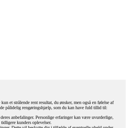
kun et strålende rent resultat, du ønsker, men også en følelse af
nde pålidelig rengøringshjælp, som du kan have fuld tillid til:
deres anbefalinger. Personlige erfaringer kan være uvurderlige,
 tidligere kunders oplevelser.
inger. Dette vil beskytte dig i tilfælde af eventuelle uheld under