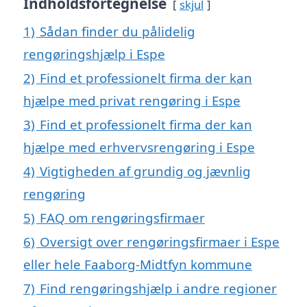
Indholdsfortegnelse
skjul
1)
Sådan finder du pålidelig
rengøringshjælp i Espe
2)
Find et professionelt firma der kan
hjælpe med privat rengøring i Espe
3)
Find et professionelt firma der kan
hjælpe med erhvervsrengøring i Espe
4)
Vigtigheden af grundig og jævnlig
rengøring
5)
FAQ om rengøringsfirmaer
6)
Oversigt over rengøringsfirmaer i Espe
eller hele Faaborg-Midtfyn kommune
7)
Find rengøringshjælp i andre regioner