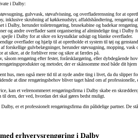
ivate i Dalby:
støvsugning, gulvvask, støvafvisning, og overfladerensning for at opr
, inklusive skrubning af køkkenudstyr, affaldshåndtering, rengøring af
t i Dalby, herunder toiletrengøring, brusekabine og badekar rengøring, 
ioner og andre overflader samt organisering af almindelige ting i Dalby 
spejle i Dalby for at sikre en krystalklar udsigt og blanke overflader.
endige overflader og hjælp til at opretholde et system til tøj og genstand
e af forskellige gulvbelægninger, herunder støvsugning, mopping, vask o
at sikre, at de forbliver rene og sikre at færdes på.
ov, såsom rengøring efter fester, forårsklargøring, eller dybdegående ho
e rengøringsprodukter og metoder, der er skånsomme mod både dit hjem 
ent hus, men også mere tid til at nyde andre ting i livet, da du slipper 
dende at dine rengøringsbehov bliver taget hånd om af professionelle, der
ice, kan et velrenommeret rengøringsfirma i Dalby skabe en skræddersyet
n til dem, der ved, hvordan det skal gøres bedst muligt.
i Dalby, er et professionelt rengøringsfirma din pålidelige partner. De stå
e med erhvervsrengøring i Dalby