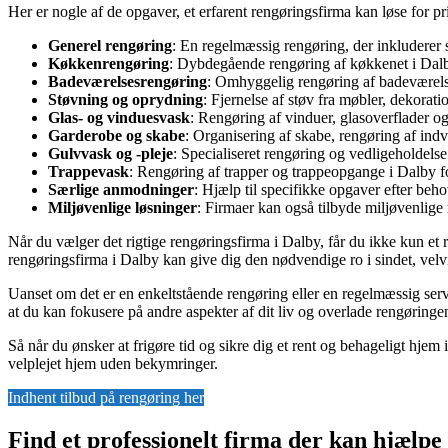
Her er nogle af de opgaver, et erfarent rengøringsfirma kan løse for pr
Generel rengøring
: En regelmæssig rengøring, der inkluderer 
Køkkenrengøring
: Dybdegående rengøring af køkkenet i Dalby
Badeværelsesrengøring
: Omhyggelig rengøring af badeværelse
Støvning og oprydning
: Fjernelse af støv fra møbler, dekorat
Glas- og vinduesvask
: Rengøring af vinduer, glasoverflader og 
Garderobe og skabe
: Organisering af skabe, rengøring af indv
Gulvvask og -pleje
: Specialiseret rengøring og vedligeholdels
Trappevask
: Rengøring af trapper og trappeopgange i Dalby for 
Særlige anmodninger
: Hjælp til specifikke opgaver efter beh
Miljøvenlige løsninger
: Firmaer kan også tilbyde miljøvenlig
Når du vælger det rigtige rengøringsfirma i Dalby, får du ikke kun et r
rengøringsfirma i Dalby kan give dig den nødvendige ro i sindet, velvi
Uanset om det er en enkeltstående rengøring eller en regelmæssig serv
at du kan fokusere på andre aspekter af dit liv og overlade rengøringe
Så når du ønsker at frigøre tid og sikre dig et rent og behageligt hjem 
velplejet hjem uden bekymringer.
Indhent tilbud på rengøring her
Find et professionelt firma der kan hjælp