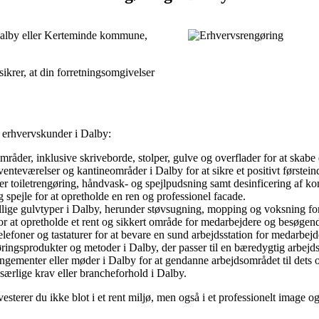
 Dalby eller Kerteminde kommune,
 sikrer, at din forretningsomgivelser
r erhvervskunder i Dalby:
råder, inklusive skriveborde, stolper, gulve og overflader for at skabe 
venteværelser og kantineområder i Dalby for at sikre et positivt første
 toiletrengøring, håndvask- og spejlpudsning samt desinficering af kon
g spejle for at opretholde en ren og professionel facade.
ellige gulvtyper i Dalby, herunder støvsugning, mopping og voksning for a
or at opretholde et rent og sikkert område for medarbejdere og besøgen
lefoner og tastaturer for at bevare en sund arbejdsstation for medarbejd
øringsprodukter og metoder i Dalby, der passer til en bæredygtig arbejd
ngementer eller møder i Dalby for at gendanne arbejdsområdet til dets op
særlige krav eller brancheforhold i Dalby.
vesterer du ikke blot i et rent miljø, men også i et professionelt image 