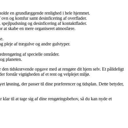
etholde en grundlæggende renlighed i hele hjemmet.
 ovn og komfur samt desinficering af overflader.
spejlpudsning og desinficering af kontaktflader.
for at skabe en mere organiseret atmosfære.
e.
g pleje af trægulve og andre gulvtyper.
vedrengøring af specielle områder.
og planeten.
for den tidskrævende opgave med at rengøre dit hjem selv. Et pålideligt
 forstår vigtigheden af et rent og velplejet miljø.
 løsning, der passer til dine præferencer og tidsplan. Dette betyder,
r klar til at tage sig af dine rengøringsbehov, så du kan nyde et