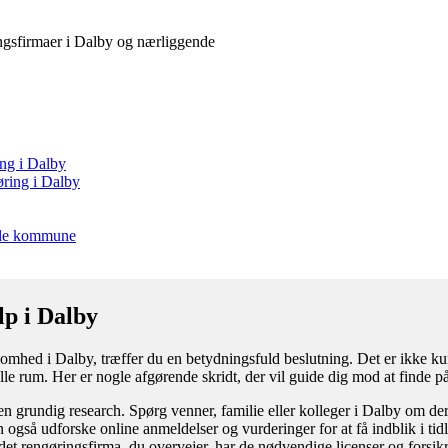
ringsfirmaer i Dalby og nærliggende
ing i Dalby
øring i Dalby
inde kommune
lp i Dalby
omhed i Dalby, træffer du en betydningsfuld beslutning. Det er ikke kun e
lle rum. Her er nogle afgørende skridt, der vil guide dig mod at finde på
n grundig research. Spørg venner, familie eller kolleger i Dalby om der
 også udforske online anmeldelser og vurderinger for at få indblik i tid
t det rengøringsfirma, du overvejer, har de nødvendige licenser og forsikr