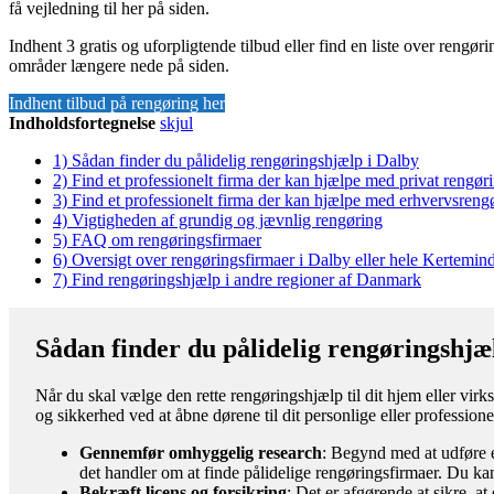
få vejledning til her på siden.
Indhent 3 gratis og uforpligtende tilbud eller find en liste over rengø
områder længere nede på siden.
Indhent tilbud på rengøring her
Indholdsfortegnelse
skjul
1)
Sådan finder du pålidelig rengøringshjælp i Dalby
2)
Find et professionelt firma der kan hjælpe med privat rengør
3)
Find et professionelt firma der kan hjælpe med erhvervsreng
4)
Vigtigheden af grundig og jævnlig rengøring
5)
FAQ om rengøringsfirmaer
6)
Oversigt over rengøringsfirmaer i Dalby eller hele Kertem
7)
Find rengøringshjælp i andre regioner af Danmark
Sådan finder du pålidelig rengøringshjæ
Når du skal vælge den rette rengøringshjælp til dit hjem eller virks
og sikkerhed ved at åbne dørene til dit personlige eller professione
Gennemfør omhyggelig research
: Begynd med at udføre e
det handler om at finde pålidelige rengøringsfirmaer. Du kan
Bekræft licens og forsikring
: Det er afgørende at sikre, a