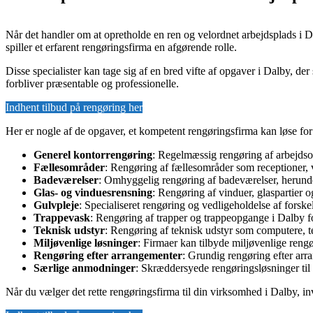
Når det handler om at opretholde en ren og velordnet arbejdsplads i
spiller et erfarent rengøringsfirma en afgørende rolle.
Disse specialister kan tage sig af en bred vifte af opgaver i Dalby, der
forbliver præsentable og professionelle.
Indhent tilbud på rengøring her
Her er nogle af de opgaver, et kompetent rengøringsfirma kan løse fo
Generel kontorrengøring
: Regelmæssig rengøring af arbejdsom
Fællesområder
: Rengøring af fællesområder som receptioner, 
Badeværelser
: Omhyggelig rengøring af badeværelser, herunder
Glas- og vinduesrensning
: Rengøring af vinduer, glaspartier o
Gulvpleje
: Specialiseret rengøring og vedligeholdelse af forsk
Trappevask
: Rengøring af trapper og trappeopgange i Dalby f
Teknisk udstyr
: Rengøring af teknisk udstyr som computere, te
Miljøvenlige løsninger
: Firmaer kan tilbyde miljøvenlige reng
Rengøring efter arrangementer
: Grundig rengøring efter arra
Særlige anmodninger
: Skræddersyede rengøringsløsninger til 
Når du vælger det rette rengøringsfirma til din virksomhed i Dalby, in