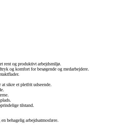
et rent og produktivt arbejdsmiljø.
indtryk og komfort for besøgende og medarbejdere.
taktflader.
t sikre et pletfrit udseende.
de.
erne.
splads.
rindelige tilstand.
og en behagelig arbejdsatmosfære.