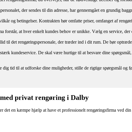
spersonalet, der sendes til din adresse, har gennemgået en grundig baggru
re vilkår og betingelser. Kontrakten bør omfatte priser, omfanget af reng
a forstår, at hver enkelt kundes behov er unikke. Vælg en service, der er
illid til det rengøringspersonale, der træder ind i dit rum. De bør optræd
n stærk kundeservice. De skal være hurtige til at besvare dine spørgs
e dig tid til at udforske dine muligheder, stille de rigtige spørgsmål o
 med privat rengøring i Dalby
er det en kæmpe hjælp at have et professionelt rengøringsfirma ved din s