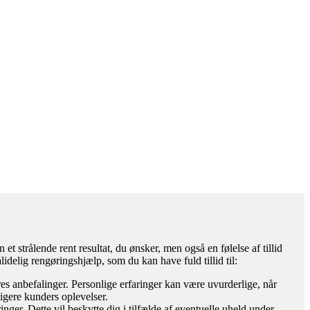
t strålende rent resultat, du ønsker, men også en følelse af tillid
lidelig rengøringshjælp, som du kan have fuld tillid til:
es anbefalinger. Personlige erfaringer kan være uvurderlige, når
ligere kunders oplevelser.
inger. Dette vil beskytte dig i tilfælde af eventuelle uheld under